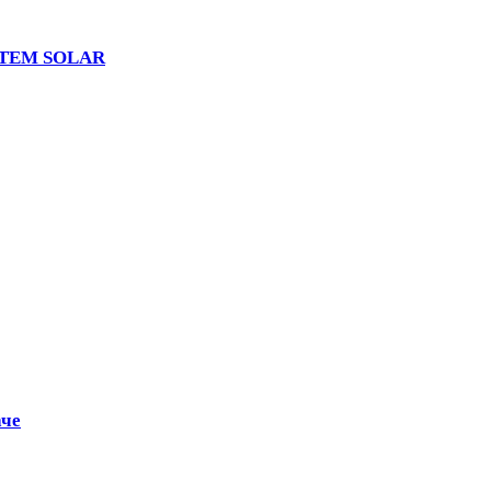
 UTEM SOLAR
аче