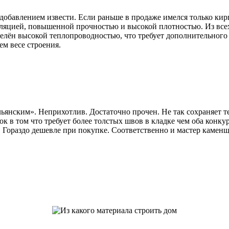
добавлением извести. Если раньше в продаже имелся только кирп
ляцией, повышенной прочностью и высокой плотностью. Из всех
делён высокой теплопроводностью, что требует дополнительного
ем весе строения.
янским». Неприхотлив. Достаточно прочен. Не так сохраняет те
к в том что требует более толстых швов в кладке чем оба конку
. Гораздо дешевле при покупке. Соответственно и мастер каменщ