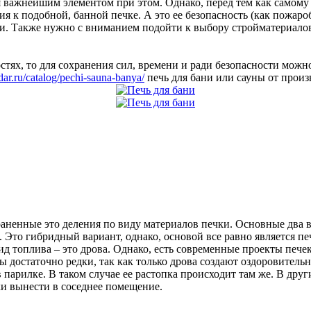
ся важнейшим элементом при этом. Однако, перед тем как самому
 к подобной, банной печке. А это ее безопасность (как пожаробе
ки. Также нужно с вниманием подойти к выбору стройматериалов.
остях, то для сохранения сил, времени и ради безопасности мо
dar.ru/catalog/pechi-sauna-banya/
печь для бани или сауны от произ
ненные это деления по виду материалов печки. Основные два вид
. Это гибридный вариант, однако, основой все равно является п
топлива – это дрова. Однако, есть современные проекты печек и
ы достаточно редки, так как только дрова создают оздоровительн
 парилке. В таком случае ее растопка происходит там же. В др
ки вынести в соседнее помещение.