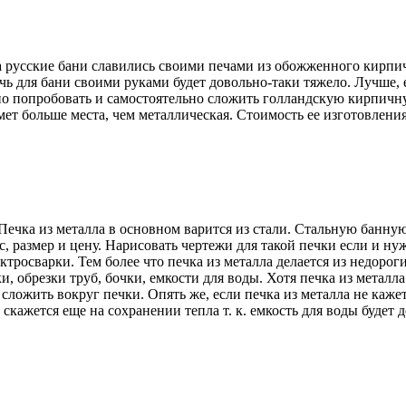
 русские бани славились своими печами из обожженного кирпича
ь для бани своими руками будет довольно-таки тяжело. Лучше, 
но попробовать и самостоятельно сложить голландскую кирпичну
мет больше места, чем металлическая. Стоимость ее изготовлени
 Печка из металла в основном варится из стали. Стальную банн
, размер и цену. Нарисовать чертежи для такой печки если и ну
росварки. Тем более что печка из металла делается из недорог
 обрезки труб, бочки, емкости для воды. Хотя печка из металла
сложить вокруг печки. Опять же, если печка из металла не кажет
ажется еще на сохранении тепла т. к. емкость для воды будет д