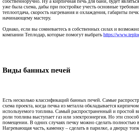
собственноручно. Ну а кирпичная печь для бани, будет являть
уже была схема, дабы при постройке учесть основные требования
теплоотдача, скорость нагревания и охлаждения, габариты печ
начинающему мастеру.
Однако, если вы сомневаетесь в собственных силах и возможн
компании Теплодар, которые помогут выбрать
https://www.teplo
Виды банных печей
Есть несколько классификаций банных печей. Самые распростра
схема проекта, когда печка из металла обкладывается кирпичом
используемого топлива. Самый распространенный и простой вид 
роли топлива выступает газ или электроэнергия. Но эти способ
помещении. В одних случаях печку можно сделать полностью в
Нагревающая часть, каменку – сделать в парилке, а дверцу топ