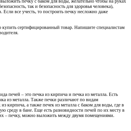
 выложить печку c баком для воды, желательно чтобы на руках
зопасность, так и безопасность для здоровья человека),
 Если все учесть, то построить печку несложно даже
жно купить сертифицированный товар. Напишите специалистам
водителя.
а печей – это печка из кирпича и печка из металла. Есть
ечка из металла. Также печки различают по видам
з кирпича, а также печек из металла с баком для воды, где в
ую среду в бане. Еще есть разновидности печей по их месту в
угих – печку, можно выложить между двумя помещениями.