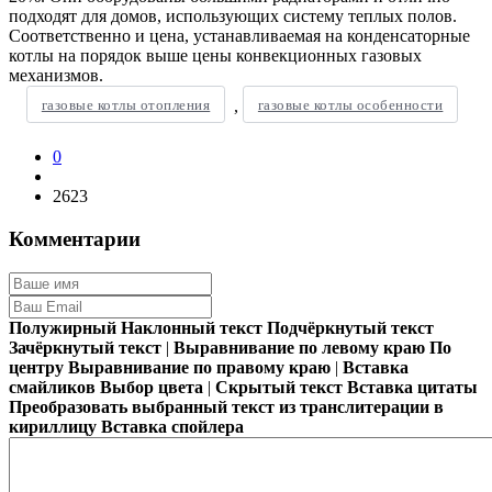
подходят для домов, использующих систему теплых полов.
Соответственно и цена, устанавливаемая на конденсаторные
котлы на порядок выше цены конвекционных газовых
механизмов.
газовые котлы отопления
газовые котлы особенности
,
0
2623
Комментарии
Полужирный
Наклонный текст
Подчёркнутый текст
Зачёркнутый текст
|
Выравнивание по левому краю
По
центру
Выравнивание по правому краю
|
Вставка
смайликов
Выбор цвета
|
Скрытый текст
Вставка цитаты
Преобразовать выбранный текст из транслитерации в
кириллицу
Вставка спойлера