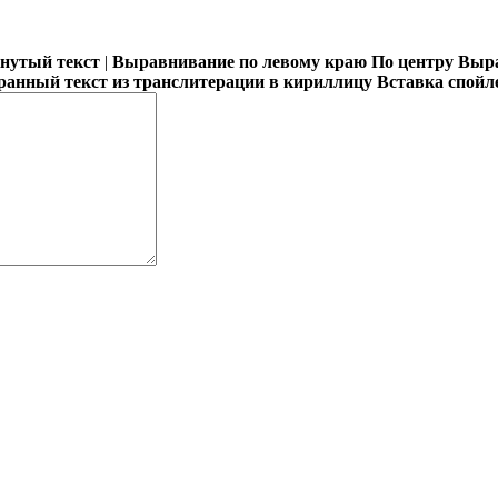
кнутый текст
|
Выравнивание по левому краю
По центру
Выра
ранный текст из транслитерации в кириллицу
Вставка спойл