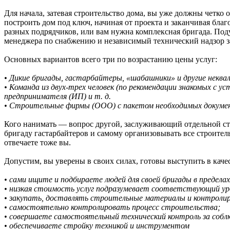
Для начала, затевая строительство дома, вы уже должны четко
построить дом под ключ, начиная от проекта и заканчивая бла
разных подрядчиков, или вам нужна комплексная бригада. Под
менеджера по снабжению и независимый технический надзор за
Основных вариантов всего три по возрастанию цены услуг:
• Дикие бригады, гастарбайтеры, «шабашники» и другие неква
• Команда из двух-трех человек (по рекомендации знакомых с 
предпринимателя (ИП) и т. д.
• Строительные фирмы (ООО) с пакетом необходимых докуме
Кого нанимать — вопрос другой, заслуживающий отдельной ст
бригаду гастарбайтеров и самому организовывать все строительс
отвечаете тоже вы.
Допустим, вы уверены в своих силах, готовы выступить в качес
• сами ищите и подбираете людей для своей бригады в предел
• низкая стоимость услуг подразумевает соответствующий уро
• закупать, доставлять строительные материалы и контролир
• самостоятельно контролировать процесс строительства;
• совершаете самостоятельный технический контроль за собл
• обеспечиваете стройку техникой и инструментом