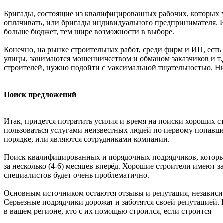
Бригады, состоящие из квалифицированных рабочих, которых м
оплачивать, или бригады индивидуального предпринимателя. И 
больше бюджет, тем шире возможности в выборе.
Конечно, на рынке строительных работ, среди фирм и ИП, есть 
улицы, занимаются мошенничеством и обманом заказчиков и т.д.
строителей, нужно подойти с максимальной тщательностью. Ни
Поиск предложений
Итак, придется потратить усилия и время на поиски хороших с
пользоваться услугами неизвестных людей по первому попавше
порядке, или являются сотрудниками компании.
Поиск квалифицированных и порядочных подрядчиков, которые 
за несколько (4-6) месяцев вперёд. Хорошие строители имеют з
специалистов будет очень проблематично.
Основным источником остаются отзывы и репутация, независим
Серьезные подрядчики дорожат и заботятся своей репутацией. 
в вашем регионе, кто с их помощью строился, если строится — 