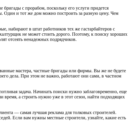
 бригады с прорабом, поскольку его услуги придется
. Один и тот же дом можно построить за разную цену. Чем
рые, набирают в штат работников тех же гастарбайтеров с
о халтурщик не может стоить дорого. Поэтому, к поиску хороших
олят отсеять ненадежных подрядчиков.
ованные мастера, частные бригады или фирмы. Вы же не будете
его дела. При этом не важно, работают они сами, в частном
отливая задача. Начинать поиски нужно заблаговременно, еще
ли время, а строить нужно уже в этот сезон, найти подходящих
лиента — самая лучшая реклама для толковых строителей.
едей. Если вам нужны местные строители, узнайте, какие есть