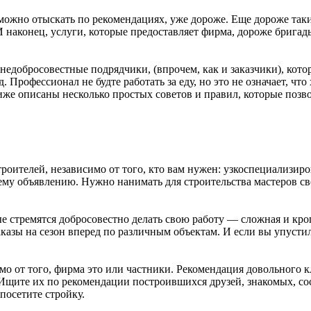
ожно отыскать по рекомендациях, уже дороже. Еще дороже такие
наконец, услуги, которые предоставляет фирма, дороже бригады
недобросовестные подрядчики, (впрочем, как и заказчики), кото
 Профессионал не будте работать за еду, но это не означает, чт
же описаны несколько простых советов и правил, которые позв
троителей, независимо от того, кто вам нужен: узкоспециализир
му объявлению. Нужно нанимать для строительства мастеров сво
стремятся добросовестно делать свою работу — сложная и кроп
аказы на сезон вперед по различным объектам. И если вы упусти
о от того, фирма это или частники. Рекомендация довольного к
Ищите их по рекомендации построившихся друзей, знакомых, сос
посетите стройку.