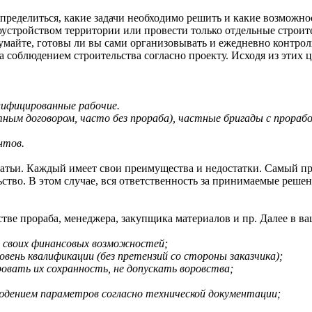
 определиться, какие задачи необходимо решить и какие возможн
гоустройством территории или провести только отдельные строит
умайте, готовы ли вы сами организовывать и ежедневно контро
 соблюдением строительства согласно проекту. Исходя из этих 
лифицированные рабочие.
устным договором, часто без прораба), частные бригады с прора
нтов.
атьи. Каждый имеет свои преимущества и недостатки. Самый пр
тво. В этом случае, вся ответственность за принимаемые решения
тве прораба, менеджера, закупщика материалов и пр. Далее в ва
ах своих финансовых возможностей;
вень квалификации (без претензий со стороны заказчика);
овать их сохранность, не допускать воровства;
юдением параметров согласно технической документации;