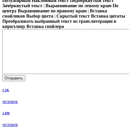
Полужирный
Наклонный текст
Подчёркнутый текст
Зачёркнутый текст
|
Выравнивание по левому краю
По
центру
Выравнивание по правому краю
|
Вставка
смайликов
Выбор цвета
|
Скрытый текст
Вставка цитаты
Преобразовать выбранный текст из транслитерации в
кириллицу
Вставка спойлера
Отправить
1.5K
человек
1.8M
человек