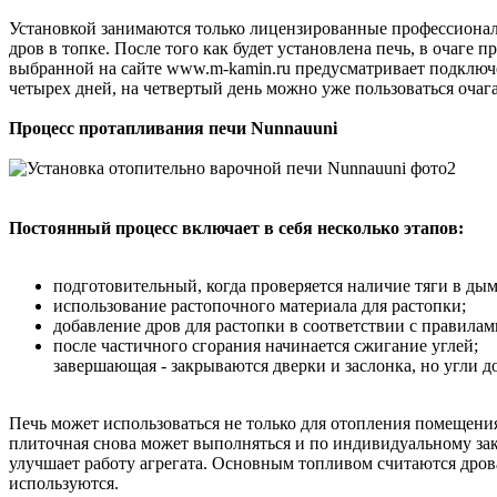
Установкой занимаются только лицензированные профессиональ
дров в топке. После того как будет установлена печь, в очаге
выбранной на сайте www.m-kamin.ru предусматривает подключ
четырех дней, на четвертый день можно уже пользоваться очаг
Процесс протапливания печи Nunnauuni
Постоянный процесс включает в себя несколько этапов:
подготовительный, когда проверяется наличие тяги в ды
использование растопочного материала для растопки;
добавление дров для растопки в соответствии с правилам
после частичного сгорания начинается сжигание углей;
завершающая - закрываются дверки и заслонка, но угли д
Печь может использоваться не только для отопления помещения
плиточная снова может выполняться и по индивидуальному зак
улучшает работу агрегата. Основным топливом считаются дрова
используются.