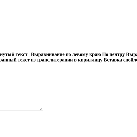
кнутый текст
|
Выравнивание по левому краю
По центру
Выра
ранный текст из транслитерации в кириллицу
Вставка спойл