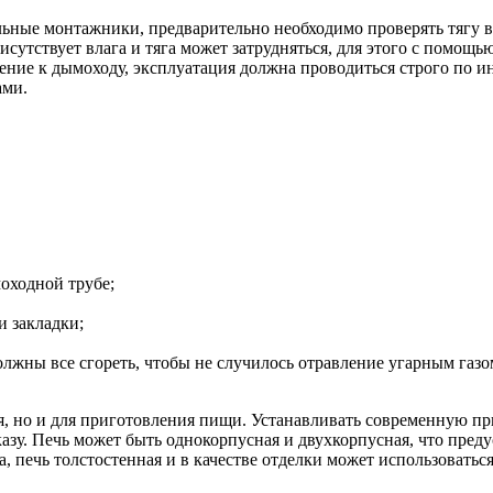
ные монтажники, предварительно необходимо проверять тягу в 
 присутствует влага и тяга может затрудняться, для этого с пом
ение к дымоходу, эксплуатация должна проводиться строго по 
ами.
моходной трубе;
и закладки;
олжны все сгореть, чтобы не случилось отравление угарным газо
, но и для приготовления пищи. Устанавливать современную при
азу. Печь может быть однокорпусная и двухкорпусная, что пред
, печь толстостенная и в качестве отделки может использовать