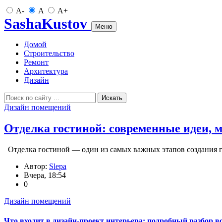
A-
A
A+
SashaKustov
Меню
Домой
Строительство
Ремонт
Архитектура
Дизайн
Искать
Дизайн помещений
Отделка гостиной: современные идеи, 
Отделка гостиной — один из самых важных этапов создания г
Автор:
Slepa
Вчера, 18:54
0
Дизайн помещений
Что входит в дизайн-проект интерьера: подробный разбор в