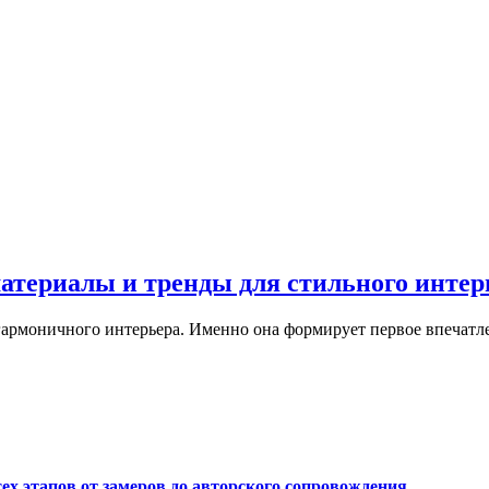
материалы и тренды для стильного интер
армоничного интерьера. Именно она формирует первое впечатле
сех этапов от замеров до авторского сопровождения