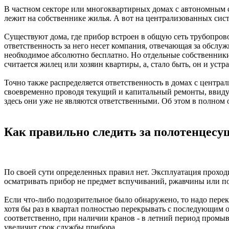
В частном секторе или многоквартирных домах с автономным с
лежит на собственнике жилья. А вот на централизованных сист
Существуют дома, где прибор встроен в общую сеть трубопров
ответственность за него несет компания, отвечающая за обслу
необходимое абсолютно бесплатно. Но отдельные собственники
считается жилец или хозяин квартиры, а, стало быть, он и устра
Точно также распределяется ответственность в домах с центр
своевременно проводя текущий и капитальный ремонты, ввиду 
здесь они уже не являются ответственными. Об этом в полном 
Как правильно следить за полотенцес
По своей сути определенных правил нет. Эксплуатация проход
осматривать прибор не предмет вспучиваний, ржавчины или п
Если что-либо подозрительное было обнаружено, то надо перек
хотя бы раз в квартал полностью перекрывать с последующим 
соответственно, при наличии кранов - в летний период промыв
увеличит срок службы прибора.