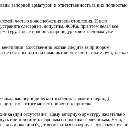
ваны запорной арматурой и ответственность за них полностью
емлемой частью водоснабжения или отопления. И всю
устранять слесаря из, допустим, ЖЭКа, при этом делая все
арматуру. После подобных процедур ответственным уже
 вентилями. Собственник обязан следить за прибором,
не обязаны идти на помощь или устранять такие течи, так как
Необходимо периодически (особенно в зимний период)
щин, что в итоге может привести к протечке.
ехника (при отсутствии). Саму запорную арматуру желательно
иснуть или прикипеть шаровым и плоским сердечникам. Ну и,
грязь и окалина будет вымываться из корпуса, что значительно