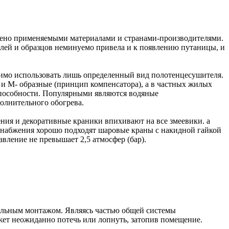
влено применяемыми материалами и странами-производителями.
елей и образцов неминуемо привела и к появлению путаницы, и
одимо использовать лишь определенный вид полотенцесушителя.
 и М- образные (принцип компенсатора), а в частных жилых
способности. Популярными являются водяные
олнительного обогрева.
ения и декоративные краники впихивают на все змеевики. а
оснабжения хорошо подходят шаровые краны с накидной гайкой
вление не превышает 2,5 атмосфер (бар).
нальным монтажом. Являясь частью общей системы
ожет неожиданно потечь или лопнуть, затопив помещение.