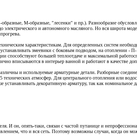
образные, М-образные, "лесенки" и пр.). Разнообразие обусло
 до электрического и автономного масляного. Но вся широта мод
 прогрева.
 техническим характеристикам. Для определенных систем необх
устанавливать змеевики с боковым подводом, на отоплении - П-
кции способствуют большей теплоотдаче и максимальной работо
ично вписываются в интерьер ванной и работают в качестве доп
 различны и используемые арматурные детали. Разборные соедин
-5 технических атмосфер. Для центрального отопления или вод
е устанавливать декоративную арматуру, так как номинальное да
ля. И он, опять-таки, связан с частой путанице и непрофессио
влением, что и вся сеть. Поэтому возможны случаи, когда он м