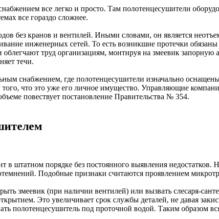
набжением все легко и просто. Там полотенцесушители оборудо
емах все гораздо сложнее.
одов без кранов и вентилей. Иными словами, он является неотъ
живание инженерных сетей. То есть возникшие протечки обязаны 
 облегчают труд организациям, монтируя на змеевик запорную 
няет течи.
альным снабжением, где полотенцесушители изначально оснащены
того, что это уже его личное имущество. Управляющие компании 
объеме повествует постановление Правительства № 354.
ушителем
ит в штатном порядке без постоянного выявления недостатков. 
отемнений. Подобные признаки считаются проявлением микротре
рыть змеевик (при наличии вентилей) или вызвать слесаря-сант
открытием. Это увеличивает срок службы деталей, не давая зак
ать полотенцесушитель под проточной водой. Таким образом вся 