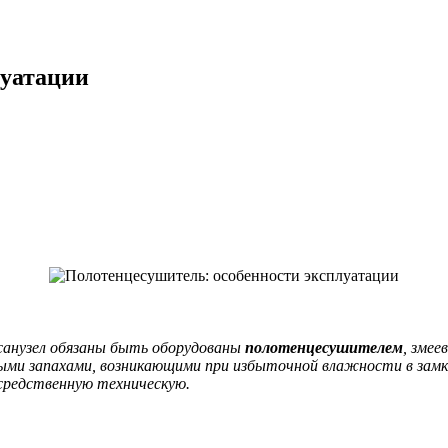
луатации
санузел обязаны быть оборудованы
полотенцесушителем
, зме
ными запахами, возникающими при избыточной влажности в зам
осредственную техническую.