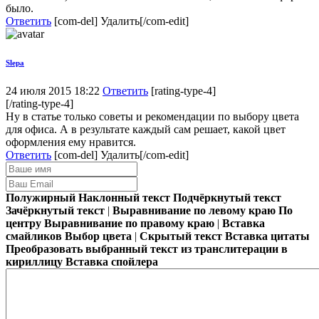
было.
Ответить
[com-del]
Удалить[/com-edit]
Slepa
24 июля 2015 18:22
Ответить
[rating-type-4]
[/rating-type-4]
Ну в статье только советы и рекомендации по выбору цвета
для офиса. А в результате каждый сам решает, какой цвет
оформления ему нравится.
Ответить
[com-del]
Удалить[/com-edit]
Полужирный
Наклонный текст
Подчёркнутый текст
Зачёркнутый текст
|
Выравнивание по левому краю
По
центру
Выравнивание по правому краю
|
Вставка
смайликов
Выбор цвета
|
Скрытый текст
Вставка цитаты
Преобразовать выбранный текст из транслитерации в
кириллицу
Вставка спойлера