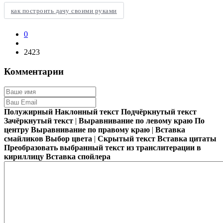
как построить дачу своими руками
0
2423
Комментарии
Полужирный
Наклонный текст
Подчёркнутый текст
Зачёркнутый текст
|
Выравнивание по левому краю
По
центру
Выравнивание по правому краю
|
Вставка
смайликов
Выбор цвета
|
Скрытый текст
Вставка цитаты
Преобразовать выбранный текст из транслитерации в
кириллицу
Вставка спойлера