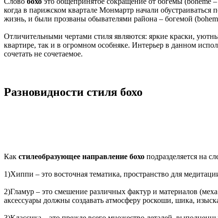
Слово
бохо
это общепринятое сокращение от богемы (boheme – 
когда в парижском квартале Монмартр начали обустраиваться 
жизнь, и были прозваны обывателями района – богемой (bohemi
Отличительными чертами стиля являются: яркие краски, уютны
квартире, так и в огромном особняке. Интерьер в данном исп
сочетать не сочетаемое.
Разновидности стиля бохо
Как
стилеобразующее направление бохо
подразделяется на с
1)Хиппи – это восточная тематика, пространство для медитаци
2)Гламур – это смешение различных фактур и материалов (меха
аксессуары должны создавать атмосферу роскоши, шика, изыск
3)Классика – это прежде всего множество деталей, выполненны