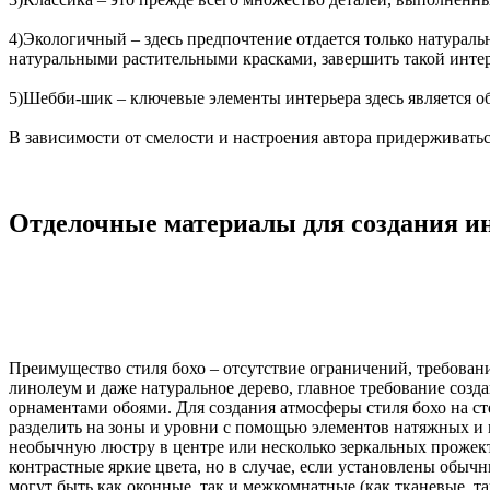
4)Экологичный – здесь предпочтение отдается только натураль
натуральными растительными красками, завершить такой инте
5)Шебби-шик – ключевые элементы интерьера здесь является о
В зависимости от смелости и настроения автора придерживать
Отделочные материалы для создания ин
Преимущество стиля бохо – отсутствие ограничений, требовани
линолеум и даже натуральное дерево, главное требование соз
орнаментами обоями. Для создания атмосферы стиля бохо на с
разделить на зоны и уровни с помощью элементов натяжных и
необычную люстру в центре или несколько зеркальных прожект
контрастные яркие цвета, но в случае, если установлены об
могут быть как оконные, так и межкомнатные (как тканевые, так