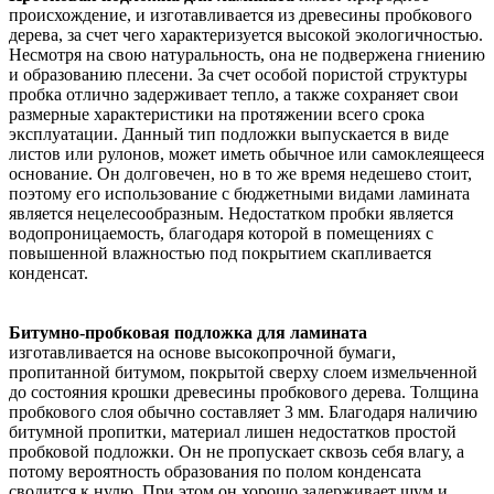
происхождение, и изготавливается из древесины пробкового
дерева, за счет чего характеризуется высокой экологичностью.
Несмотря на свою натуральность, она не подвержена гниению
и образованию плесени. За счет особой пористой структуры
пробка отлично задерживает тепло, а также сохраняет свои
размерные характеристики на протяжении всего срока
эксплуатации. Данный тип подложки выпускается в виде
листов или рулонов, может иметь обычное или самоклеящееся
основание. Он долговечен, но в то же время недешево стоит,
поэтому его использование с бюджетными видами ламината
является нецелесообразным. Недостатком пробки является
водопроницаемость, благодаря которой в помещениях с
повышенной влажностью под покрытием скапливается
конденсат.
Битумно-пробковая подложка для ламината
изготавливается на основе высокопрочной бумаги,
пропитанной битумом, покрытой сверху слоем измельченной
до состояния крошки древесины пробкового дерева. Толщина
пробкового слоя обычно составляет 3 мм. Благодаря наличию
битумной пропитки, материал лишен недостатков простой
пробковой подложки. Он не пропускает сквозь себя влагу, а
потому вероятность образования по полом конденсата
сводится к нулю. При этом он хорошо задерживает шум и