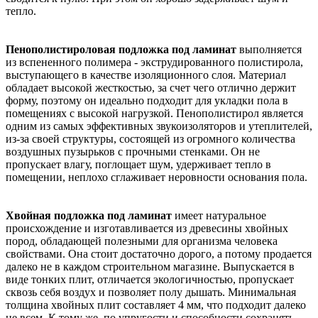
тепло.
Пенополистироловая подложка под ламинат
выполняется
из вспененного полимера - экструдированного полистирола,
выступающего в качестве изоляционного слоя. Материал
обладает высокой жесткостью, за счет чего отлично держит
форму, поэтому он идеально подходит для укладки пола в
помещениях с высокой нагрузкой. Пенополистирол является
одним из самых эффективных звукоизоляторов и утеплителей,
из-за своей структуры, состоящей из огромного количества
воздушных пузырьков с прочными стенками. Он не
пропускает влагу, поглощает шум, удерживает тепло в
помещении, неплохо сглаживает неровности основания пола.
Хвойная подложка под ламинат
имеет натуральное
происхождение и изготавливается из древесины хвойных
пород, обладающей полезными для организма человека
свойствами. Она стоит достаточно дорого, а потому продается
далеко не в каждом строительном магазине. Выпускается в
виде тонких плит, отличается экологичностью, пропускает
сквозь себя воздух и позволяет полу дышать. Минимальная
толщина хвойных плит составляет 4 мм, что подходит далеко
не всем. К тому же, по упругости и способности сохранять