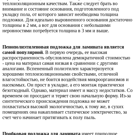
теплоизоляционным качествам. Также следует брать во
внимание и состояние основания, подготовленного под
укладку пола, от которого зависит необходима толщина
подложки. Для идеально выровненного основания достаточно
толщины в 2 мм, а вот для основания с небольшими
неровностями потребуется толщина в 3 мм и выше.
Пенополиэтиленовая подложка для ламината является
самой популярной
. В первую очередь, ее высокая
распространенность обусловлена демократичной стоимостью
- цена на материал самая низкая в сравнении с другими
аналогами. Вспененный полиэтилен характеризуется
хорошими теплоизоляционными свойствами, отличной
влагостойкостью, не боится воздействия микроорганизмов и
насекомых. Он прост в укладке, а его монтаж практически
безотходный. Однако, материал имеет и массу недостатков. Со
временем он проседает и теряет свою начальную форму. Из-за
синтетического происхождения подложка не может
похвастаться высокой экологичностью, к тому же, в сухих
помещениях она накапливает статическое электричество, за
счет чего начинает притягивать к полу пыль.
Пробковая подложка для ламината
имеет природное