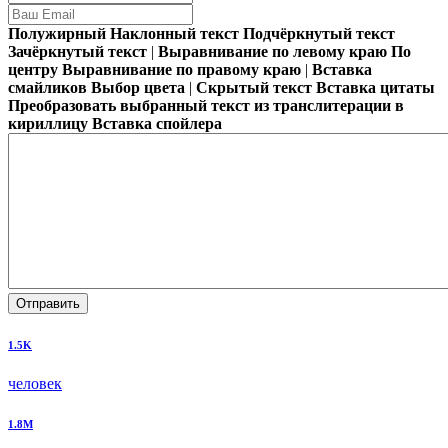
Полужирный
Наклонный текст
Подчёркнутый текст
Зачёркнутый текст
|
Выравнивание по левому краю
По
центру
Выравнивание по правому краю
|
Вставка
смайликов
Выбор цвета
|
Скрытый текст
Вставка цитаты
Преобразовать выбранный текст из транслитерации в
кириллицу
Вставка спойлера
Отправить
1.5K
человек
1.8M