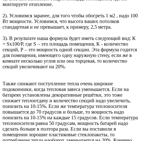
монтируете отопление.
2). Условимся заранее, для того чтобы обогреть 1 м2 , надо 100
Вт мощности. Условимся, что высота ваших потолков
стандартная и не превышает, к примеру, 2,5 метра.
3). В результате наша формула будет иметь следующий вид: К
= Sх100/P, где S – это площадь помещения, К - количество
секций, Р – это мощность одной секции. Эта формула годится
для помещения, имеющего одну наружную стену, если же в
комнате несколько углов или она торцевая, то количество
секций увеличивают на 20%.
Также снижают поступление тепла очень широкие
подоконники, когда тепловая завеса уменьшается. Если на
батареях установлены декоративные решётки, это тоже
снижает теплоотдачу и количество секций надо увеличить,
понизить на 10-15%. Если же температура теплоносителя
повышается до 70 градусов и больше, то мощность надо
понизить на 10-15% на каждые 15 градусов. Если температура
теплоносителя равна 50 градусам, мощность батарей надо
сделать больше в полтора раза. Если вы поставили в
помещении хорошие пластиковые стеклопакеты, то
потребление тепла наоборот, уменьшается на 20%. Конечно,