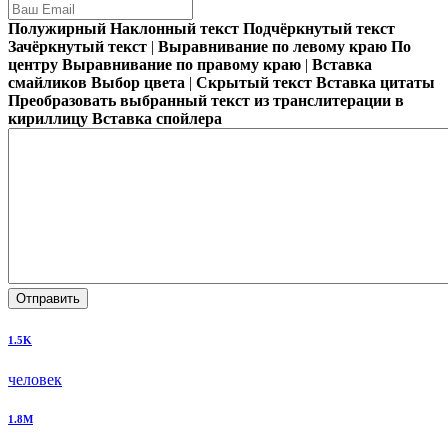
Полужирный
Наклонный текст
Подчёркнутый текст
Зачёркнутый текст
|
Выравнивание по левому краю
По
центру
Выравнивание по правому краю
|
Вставка
смайликов
Выбор цвета
|
Скрытый текст
Вставка цитаты
Преобразовать выбранный текст из транслитерации в
кириллицу
Вставка спойлера
Отправить
1.5K
человек
1.8M