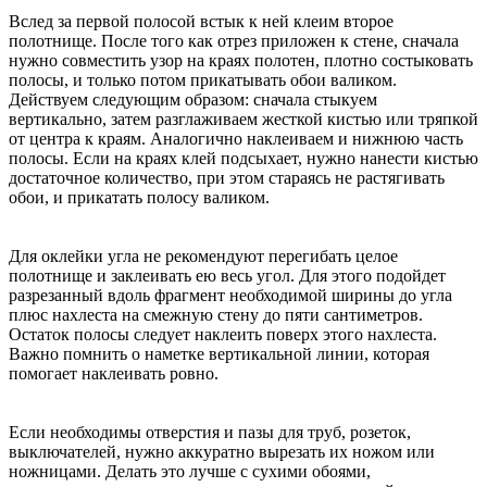
Вслед за первой полосой встык к ней клеим второе
полотнище. После того как отрез приложен к стене, сначала
нужно совместить узор на краях полотен, плотно состыковать
полосы, и только потом прикатывать обои валиком.
Действуем следующим образом: сначала стыкуем
вертикально, затем разглаживаем жесткой кистью или тряпкой
от центра к краям. Аналогично наклеиваем и нижнюю часть
полосы. Если на краях клей подсыхает, нужно нанести кистью
достаточное количество, при этом стараясь не растягивать
обои, и прикатать полосу валиком.
Для оклейки угла не рекомендуют перегибать целое
полотнище и заклеивать ею весь угол. Для этого подойдет
разрезанный вдоль фрагмент необходимой ширины до угла
плюс нахлеста на смежную стену до пяти сантиметров.
Остаток полосы следует наклеить поверх этого нахлеста.
Важно помнить о наметке вертикальной линии, которая
помогает наклеивать ровно.
Если необходимы отверстия и пазы для труб, розеток,
выключателей, нужно аккуратно вырезать их ножом или
ножницами. Делать это лучше с сухими обоями,