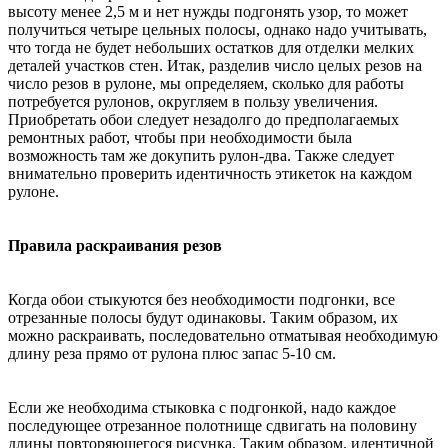
высоту менее 2,5 м и нет нужды подгонять узор, то может
получиться четыре цельных полосы, однако надо учитывать,
что тогда не будет небольших остатков для отделки мелких
деталей участков стен. Итак, разделив число целых резов на
число резов в рулоне, мы определяем, сколько для работы
потребуется рулонов, округляем в пользу увеличения.
Приобретать обои следует незадолго до предполагаемых
ремонтных работ, чтобы при необходимости была
возможность там же докупить рулон-два. Также следует
внимательно проверить идентичность этикеток на каждом
рулоне.
Правила раскраивания резов
Когда обои стыкуются без необходимости подгонки, все
отрезанные полосы будут одинаковы. Таким образом, их
можно раскраивать, последовательно отматывая необходимую
длину реза прямо от рулона плюс запас 5-10 см.
Если же необходима стыковка с подгонкой, надо каждое
последующее отрезанное полотнище сдвигать на половину
длины повторяющегося рисунка. Таким образом, идентичной