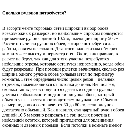
Сколько рулонов потребуется?
В ассортименте торговых сетей широкий выбор обоев
всевозможных размеров, но наибольшим спросом пользуются
привычные рулоны длиной 10,5 м, имеющие ширину 50 см.
Рассчитать число рулонов обоев, которое потребуется для
работы, совсем не сложно. Для этого надо скачала обмерить
комнату – ее высоту и периметр стен. Окно, как правило, в
расчет не берут, так как для этого участка потребуются
небольшие отрезы, которые останутся непременно, когда обои
будут разрезаны. При помощи рулетки вычисляем, сколько раз
ширина одного рулона обоев укладывается по периметру
комнаты. Затем определяем число целых резов – цельных
отрезков, помещающихся от потолка до пола. Вычисляем,
сколько таких резов получится сделать из одного рулона с
учетом необходимости подгонки рисунка обоев, который
обычно указывается производителем на упаковке. Обычно
размер подгонки составляет от 30 до 60 см, если рисунок
достаточно объемный. Как правило, стандартный рулон обоев
длиной 10,5 м можно разрезать на три целых полотна и
небольшой остаток, который пригодится для оклеивания
оконных и дверных проемов. Если потолки в комнате имеют