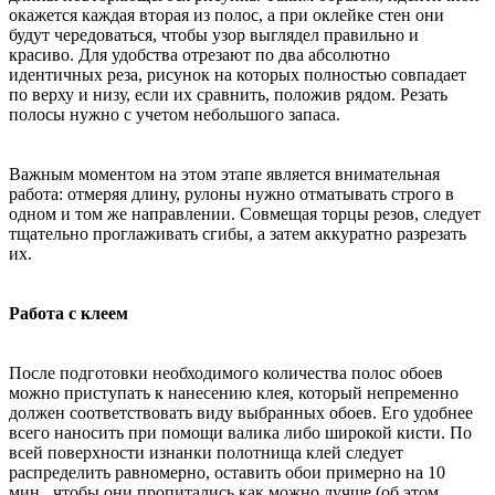
окажется каждая вторая из полос, а при оклейке стен они
будут чередоваться, чтобы узор выглядел правильно и
красиво. Для удобства отрезают по два абсолютно
идентичных реза, рисунок на которых полностью совпадает
по верху и низу, если их сравнить, положив рядом. Резать
полосы нужно с учетом небольшого запаса.
Важным моментом на этом этапе является внимательная
работа: отмеряя длину, рулоны нужно отматывать строго в
одном и том же направлении. Совмещая торцы резов, следует
тщательно проглаживать сгибы, а затем аккуратно разрезать
их.
Работа с клеем
После подготовки необходимого количества полос обоев
можно приступать к нанесению клея, который непременно
должен соответствовать виду выбранных обоев. Его удобнее
всего наносить при помощи валика либо широкой кисти. По
всей поверхности изнанки полотнища клей следует
распределить равномерно, оставить обои примерно на 10
мин., чтобы они пропитались как можно лучше (об этом