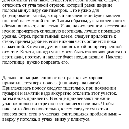
отложить от угла такой отрезок, который равен ширине
полосы минус пару сантиметров. Это нужно для
формирования загиба, который впоследствии будет заклеен
полосой на смежной стене. Таким образом, углы оклеиваются
обоями внахлест, а не встык. Итак, на отмеренном расстоянии
нужно прочертить сплошную вертикаль, лучше с помощью
уровня. Отрез, пропитанный клеем, следует приложить к
стене, причем удобнее, если нижняя часть останется пока
сложенной. Затем следует выровнять край по прочерченной
отметке. Кстати, иногда углы могут быть отклоняющимися по
вертикали, поэтому и нахлест будет неодинаковым. Наклеив
полотнище, нужно подрезать его.
Дальше по направлению от центра к краям хорошо
прикатывается верх полосы (например, валиком).
Приглаживать полосу следует тщательно, при появлении
пузырей и замятий надо аккуратно отклеить этот участок,
затем вновь приклеить. В конце приклеивают нижний
участок полосы и отрезают оставшиеся излишки. Чтобы
наклеить обои основательно, клеем следует смазать и
поверхности стен в участках, считающихся проблемными –
вверху у потолка, в углах, внизу у плинтуса.