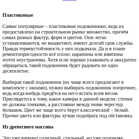
Пластиковые
Самые популярные – пластиковые подоконники, ведь их
предоставлено на строительном рынке множество, причём
самых разных фактур, форм и цветов. Они легко
устанавливаются, не выцветают, имеют долгий срок службы.
Правда термоустойчивость у них подкачала. Да и в плане
ремонтопригодности всё плохо: царапины или вмятины
почти неустранимы. Хотя если хорошо ухаживать и аккуратно
обращаться, такой подоконник будет радовать не одно
десятилетие.
Выбирая такой подоконник (их чаще всего предлагают в
комплекте с окнами), нужно выбирать подоконник попрочнее,
ведь когда-нибудь придётся на него встать всем весом.
Приглядитесь к тому, какие камеры в данной модели: стенки
не должны тонкими, а расстояние между ними чересчур
большим. Цвет же чаще всего берут классический – белый.
Прочие цвета или фактуры лучше подобрать под обстановку.
Из древесного массива
Это уже вариант солидный, стильный, но уже подороже.