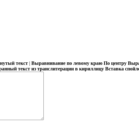
кнутый текст
|
Выравнивание по левому краю
По центру
Выра
ранный текст из транслитерации в кириллицу
Вставка спойл