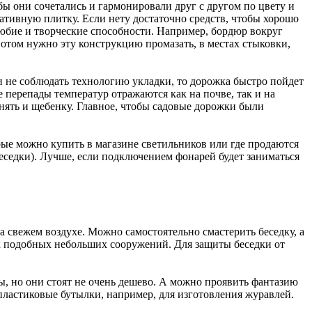
ы они сочетались и гармонировали друг с другом по цвету и
ативную плитку. Если нету достаточно средств, чтобы хорошо
олюбие и творческие способности. Например, бордюр вокруг
Потом нужно эту конструкцию промазать, в местах стыковки,
 не соблюдать технологию укладки, то дорожка быстро пойдет
 перепады температур отражаются как на почве, так и на
ять и щебенку. Главное, чтобы садовые дорожки были
рые можно купить в магазине светильников или где продаются
еседки). Лучше, если подключением фонарей будет заниматься
а свежем воздухе. Можно самостоятельно смастерить беседку, а
их подобных небольших сооружений. Для защиты беседки от
, но они стоят не очень дешево. А можно проявить фантазию
пластиковые бутылки, например, для изготовления журавлей.