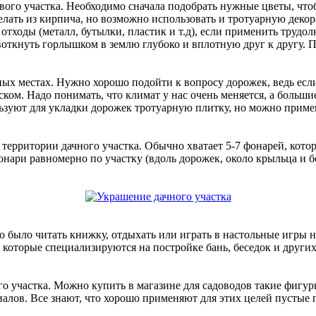
ого участка. Необходимо сначала подобрать нужные цветы, чтоб
елать из кирпича, но возможно использовать и тротуарную декор
 отходы (металл, бутылки, пластик и т.д), если применить труд
воткнуть горлышком в землю глубоко и вплотную друг к другу. 
х местах. Нужно хорошо подойти к вопросу дорожек, ведь если
ом. Надо понимать, что климат у нас очень меняется, а большие
ьзуют для укладки дорожек тротуарную плитку, но можно примен
территории дачного участка. Обычно хватает 5-7 фонарей, кото
нари равномерно по участку (вдоль дорожек, около крыльца и б
о было читать книжку, отдыхать или играть в настольные игры н
 которые специализируются на постройке бань, беседок и друг
участка. Можно купить в магазине для садоводов такие фигуры
алов. Все знают, что хорошо применяют для этих целей пустые 