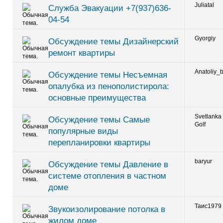
Juliatal
Служба Эвакуации +7(937)636-
04-54
Gyorgiy
Обсуждение темы Дизайнерский
ремонт квартиры
Anatoliy_b
Обсуждение темы Несъемная
опалубка из пенополистирола:
основные преимущества
Svetlanka
Обсуждение темы Самые
Golf
популярные виды
перепланировки квартиры
baryur
Обсуждение темы Давление в
системе отопления в частном
доме
Таис1979
Звукоизолирование потолка в
жилом доме