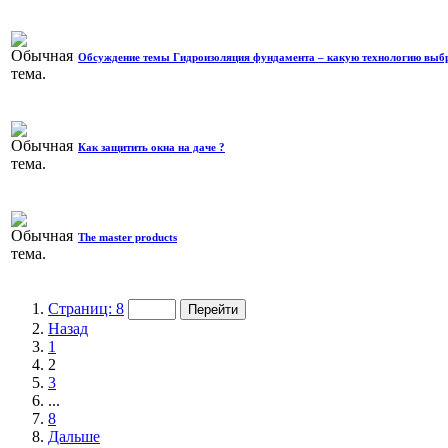
Обсуждение темы Гидроизоляция фундамента – какую технологию выб
Как защитить окна на даче ?
The master products
Страниц: 8
Назад
1
2
3
...
8
Дальше