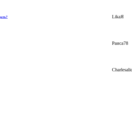
LikaЯ
рать?
Раиса78
Charlesali