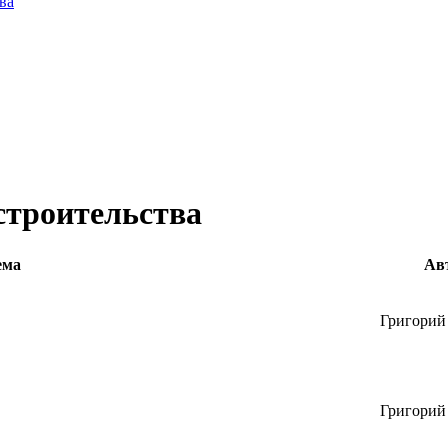
ва
строительства
ема
Ав
Григорий
Григорий