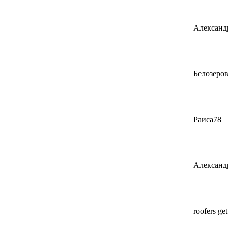
Александ
Белозеро
Раиса78
Александ
roofers ge