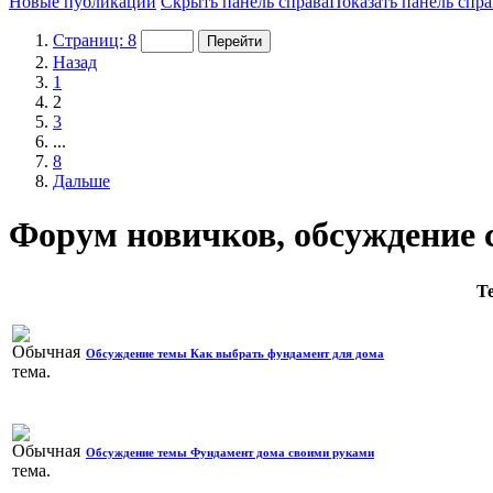
Новые публикации
Скрыть панель справа
Показать панель спра
Страниц: 8
Назад
1
2
3
...
8
Дальше
Форум новичков, обсуждение 
Т
Обсуждение темы Как выбрать фундамент для дома
Обсуждение темы Фундамент дома своими руками