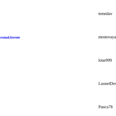
temnilav
mostovaya
садовый бордюр
lotar999
LuonelDes
Раиса78