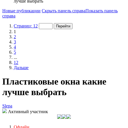
лучше выбрать
Новые публикации
Скрыть панель справа
Показать панель
справа
Страниц: 12
1
2
3
4
5
...
12
Дальше
Пластиковые окна какие
лучше выбрать
Slepa
Активный участник
Офлайн