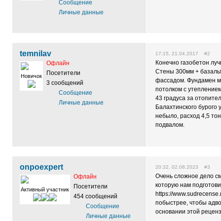
Сообщение
Личные данные
temnilav
17:15, 21.04.2017 #2
Конечно газобетон луч
Офлайн
Стены 300мм + базаль
Посетители
Новичок
фассадом. Фундамен мо
3 сообщений
потолком с утепление
Сообщение
43 градуса за отопите
Личные данные
Балахтинского бурого у
небыло, расход 4,5 то
подвалом.
onpoexpert
20:32, 02.08.2023 #3
Очень сложное дело см
Офлайн
которую нам подгото
Посетители
Активный участник
https://www.sudrecense
454 сообщений
побыстрее, чтобы адво
Сообщение
основании этой реценз
Личные данные