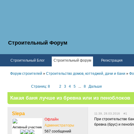
Строительный Форум
Строительный Блог
Строительный форум
Регистрация
Форум строителей
»
Строительство домов, коттеджей, дачи и бани
»
Фо
Страниц: 8
1
2
3
4
5
...
8
Дальше
Какая баня лучше из бревна или из пеноблоков
Slepa
11:39, 28.03.2016 #1
При строительстве ба
Офлайн
бревна (брус) и пенобл
Администраторы
Активный участник
567 сообщений