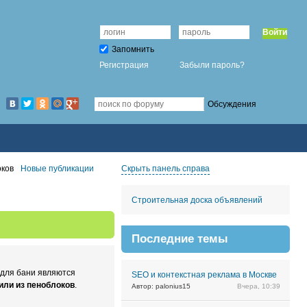
Войти
Запомнить
Регистрация
Забыли пароль?
Обсуждения
оков
Новые публикации
Скрыть панель справа
Строительная доска объявлений
Последние темы
 для бани являются
SEO и контекстная реклама в Москве
 или из пеноблоков
.
Автор: palonius15
Вчера, 10:39