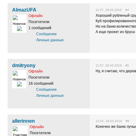
AlmazUFA
11:57, 28.03.2016 #4
Хороший рубленый сруб
Офлайн
Куб профилированного 
Посетители
Новичок
Но на баню количество
1 сообщений
А еще проект из бруса 
Сообщение
Личные данные
dmitryony
11:57, 28.03.2016 #5
Ну, я считаю, что дере
Офлайн
Посетители
Новичок
16 сообщений
Сообщение
Личные данные
allerinnen
12:01, 28.03.2016 #6
Конечно же баню лучше
Офлайн
Посетители
Участник