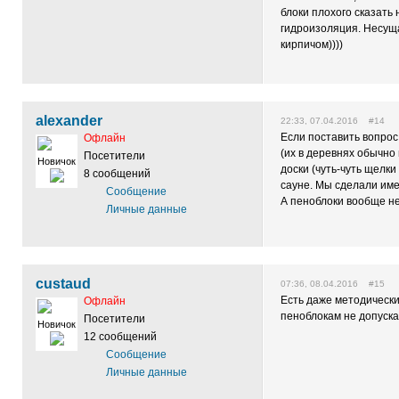
блоки плохого сказать
гидроизоляция. Несуща
кирпичом))))
alexander
22:33, 07.04.2016 #14
Если поставить вопрос 
Офлайн
(их в деревнях обычно
Посетители
Новичок
доски (чуть-чуть щелки
8 сообщений
сауне. Мы сделали именн
Сообщение
А пеноблоки вообще не
Личные данные
custaud
07:36, 08.04.2016 #15
Есть даже методически
Офлайн
пеноблокам не допуск
Посетители
Новичок
12 сообщений
Сообщение
Личные данные