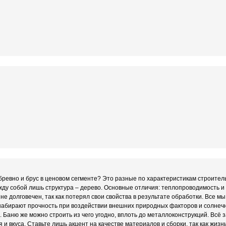
бревно и брус в ценовом сегменте? Это разные по характеристикам строите
ду собой лишь структура – дерево. Основные отличия: теплопроводимость и 
не долговечен, так как потерял свои свойства в результате обработки. Все м
набирают прочность при воздействии внешних природных факторов и солнечно
 Баню же можно строить из чего угодно, вплоть до металлоконструкций. Всё 
и вкуса. Ставьте лишь акцент на качестве материалов и сборки, так как жизн