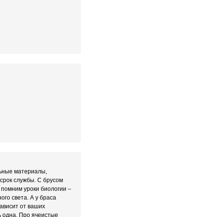
льные материалы,
срок службы. С брусом
ы помним уроки биологии –
го света. А у браса
зависит от ваших
ь одна. Про ячеистые