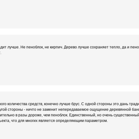
дит лучше. Не пеноблок, не кирпич. Дерево лучше сохраняет тепло, да и пено
.
ого количества средств, конечно лучше брус. С одной стороны это дань тради
ругой стороны - ничто не заменит непередаваемое ощущение деревянной бани
твительно в разы дороже, чем пеноблок. Единственный, но очень существенный
ъекта, что для многих является определяющим параметром.