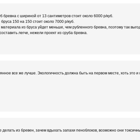
 бревна с шириной от 13 сантиметров стоит около 6000 р/куб.
бруса 150 на 150 стоит около 7000 р/куб.
 материала из бруса уйдет меньше, чем рубленного бревна, поэтому так выго
составить легче, нежели проект из сруба бревна.
вянное все же лучше. Экологичность должна быть на первом месте, хоть это и
 делать из бревен, зачем вдыхать запахи пеноблоков, возможно они токсичн