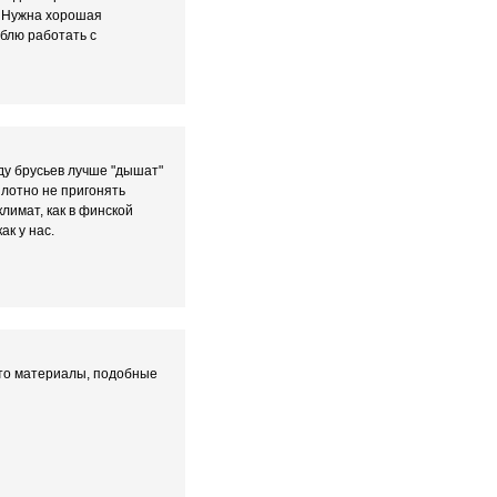
о. Нужна хорошая
блю работать с
жду брусьев лучше "дышат"
плотно не пригонять
климат, как в финской
ак у нас.
что материалы, подобные