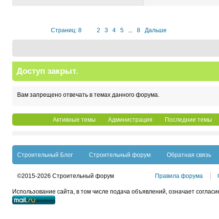
Страниц: 8
1
2
3
4
5
...
8
Дальше
Доступ закрыт.
Вам запрещено отвечать в темах данного форума.
Активные темы
Администрация
Последние темы
Строительный Блог
Строительный форум
Обратная связь
©2015-2026 Строительный форум
Правила форума
Использование сайта, в том числе подача объявлений, означает согласи