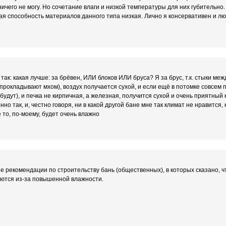
 ничего не могу. Но сочетание влаги и низкой температуры для них губительн
я способность материалов данного типа низкая. Лично я консервативен и лю
так: какая лучше: за брёвен, ИЛИ блоков ИЛИ бруса? Я за брус, т.к. стыки ме
 прокладывают мхом), воздух получается сухой, и если ещё в потомке совсем 
 будут), и печка не кирпичная, а железная, получится сухой и очень приятный 
о так, и, честно говоря, ни в какой другой бане мне так климат не нравится, к
 то, по-моему, будет очень влажно
е рекомендации по строительству бань (общественных), в которых сказано, 
аются из-за повышенной влажности.