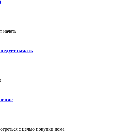
и
ледует начать
енение