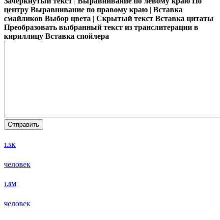
Зачёркнутый текст
|
Выравнивание по левому краю
По
центру
Выравнивание по правому краю
|
Вставка
смайликов
Выбор цвета
|
Скрытый текст
Вставка цитаты
Преобразовать выбранный текст из транслитерации в
кириллицу
Вставка спойлера
Отправить
1.5K
человек
1.8M
человек