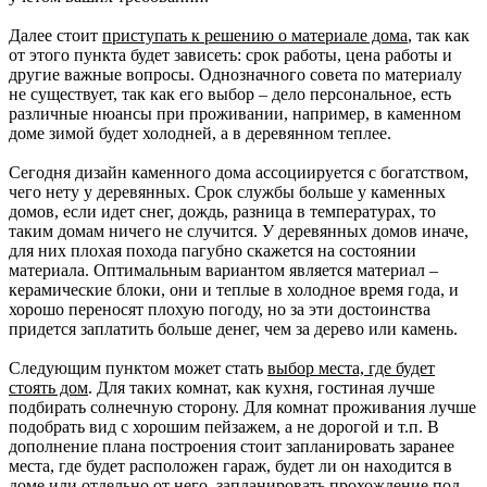
Далее стоит
приступать к решению о материале дома
, так как
от этого пункта будет зависеть: срок работы, цена работы и
другие важные вопросы. Однозначного совета по материалу
не существует, так как его выбор – дело персональное, есть
различные нюансы при проживании, например, в каменном
доме зимой будет холодней, а в деревянном теплее.
Сегодня дизайн каменного дома ассоциируется с богатством,
чего нету у деревянных. Срок службы больше у каменных
домов, если идет снег, дождь, разница в температурах, то
таким домам ничего не случится. У деревянных домов иначе,
для них плохая похода пагубно скажется на состоянии
материала. Оптимальным вариантом является материал –
керамические блоки, они и теплые в холодное время года, и
хорошо переносят плохую погоду, но за эти достоинства
придется заплатить больше денег, чем за дерево или камень.
Следующим пунктом может стать
выбор места, где будет
стоять дом
. Для таких комнат, как кухня, гостиная лучше
подбирать солнечную сторону. Для комнат проживания лучше
подобрать вид с хорошим пейзажем, а не дорогой и т.п. В
дополнение плана построения стоит запланировать заранее
места, где будет расположен гараж, будет ли он находится в
доме или отдельно от него, запланировать прохождение под