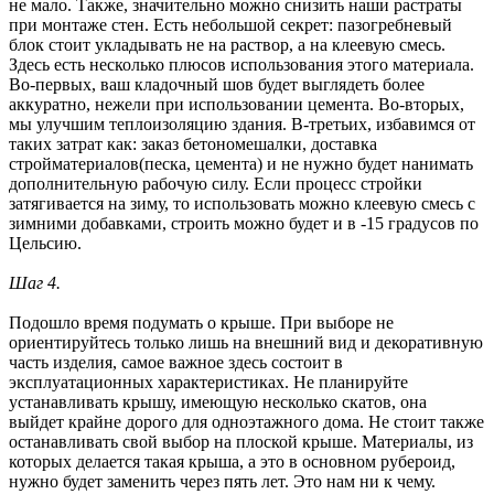
не мало. Также, значительно можно снизить наши растраты
при монтаже стен. Есть небольшой секрет: пазогребневый
блок стоит укладывать не на раствор, а на клеевую смесь.
Здесь есть несколько плюсов использования этого материала.
Во-первых, ваш кладочный шов будет выглядеть более
аккуратно, нежели при использовании цемента. Во-вторых,
мы улучшим теплоизоляцию здания. В-третьих, избавимся от
таких затрат как: заказ бетономешалки, доставка
стройматериалов(песка, цемента) и не нужно будет нанимать
дополнительную рабочую силу. Если процесс стройки
затягивается на зиму, то использовать можно клеевую смесь с
зимними добавками, строить можно будет и в -15 градусов по
Цельсию.
Шаг 4.
Подошло время подумать о крыше. При выборе не
ориентируйтесь только лишь на внешний вид и декоративную
часть изделия, самое важное здесь состоит в
эксплуатационных характеристиках. Не планируйте
устанавливать крышу, имеющую несколько скатов, она
выйдет крайне дорого для одноэтажного дома. Не стоит также
останавливать свой выбор на плоской крыше. Материалы, из
которых делается такая крыша, а это в основном рубероид,
нужно будет заменить через пять лет. Это нам ни к чему.