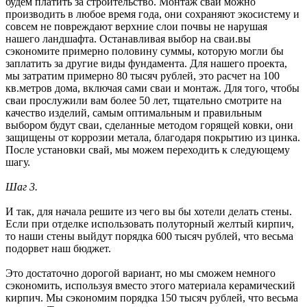
будем платить за строительство. Монтаж сваи можно
производить в любое время года, они сохраняют экосистему и
совсем не повреждают верхние слои почвы не нарушая
нашего ландшафта. Останавливая выбор на сваи.вы
сэкономите примерно половину суммы, которую могли бы
заплатить за другие виды фундамента. Для нашего проекта,
мы затратим примерно 80 тысяч рублей, это расчет на 100
кв.метров дома, включая сами сваи и монтаж. Для того, чтобы
сваи прослужили вам более 50 лет, тщательно смотрите на
качество изделий, самым оптимальным и правильным
выбором будут сваи, сделанные методом горящей ковки, они
защищены от коррозии метала, благодаря покрытию из цинка.
После установки свай, мы можем переходить к следующему
шагу.
Шаг 3.
И так, для начала решите из чего вы бы хотели делать стены.
Если при отделке использовать полуторный желтый кирпич,
то наши стены выйдут порядка 600 тысяч рублей, что весьма
подорвет наш бюджет.
Это достаточно дорогой вариант, но мы сможем немного
сэкономить, используя вместо этого материала керамический
кирпич. Мы сэкономим порядка 150 тысяч рублей, что весьма