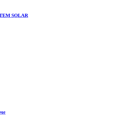
 UTEM SOLAR
аче