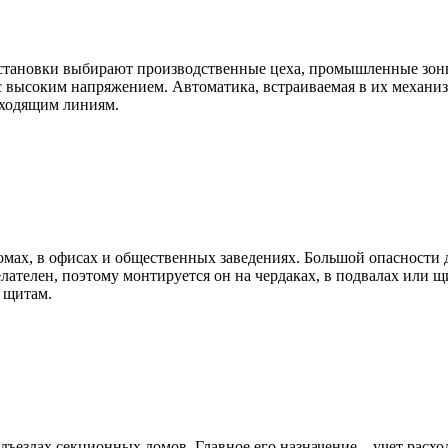
становки выбирают производственные цеха, промышленные зоны, 
высоким напряжением. Автоматика, встраиваемая в их механизмы
тходящим линиям.
мах, в офисах и общественных заведениях. Большой опасности дл
желателен, поэтому монтируется он на чердаках, в подвалах или
 щитам.
ъездах секционных домов. Главное его назначение – учет расхо