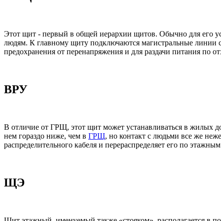
Этот щит - первый в общей иерархии щитов. Обычно для его у
людям. К главному щиту подключаются магистральные линии с 
предохранения от перенапряжения и для раздачи питания по о
ВРУ
В отличие от ГРЩ, этот щит может устанавливаться в жилых до
нем гораздо ниже, чем в
ГРЩ
, но контакт с людьми все же не
распределительного кабеля и перераспределяет его по этажным
ЩЭ
Щит этажный, именуемый также «стояком», располагается в под