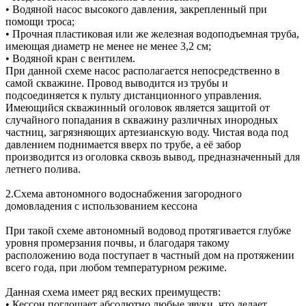
• Водяной насос высокого давления, закрепленный при
помощи троса;
• Прочная пластиковая или же железная водоподъемная труба,
имеющая диаметр не менее не менее 3,2 см;
• Водяной кран с вентилем.
При данной схеме насос располагается непосредственно в
самой скважине. Провод выводится из трубы и
подсоединяется к пульту дистанционного управления.
Имеющийся скважинный оголовок является защитой от
случайного попадания в скважину различных инородных
частниц, загрязняющих артезианскую воду. Чистая вода под
давлением поднимается вверх по трубе, а её забор
производится из оголовка сквозь вывод, предназначенный для
летнего полива.
2.Схема автономного водоснабжения загородного
домовладения с использованием кессона
При такой схеме автономный водовод протягивается глубже
уровня промерзания почвы, и благодаря такому
расположению вода поступает в частный дом на протяжении
всего года, при любом температурном режиме.
Данная схема имеет ряд веских преимуществ:
• Кессон поглощает абсолютно любые звуки, что делает