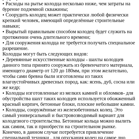
• Расходы на рытье колодца несколько ниже, чем затраты на
бурение подземной скважины;
• Соорудить колодец может практически любой физически
крепкий человек, имеющий определённые строительные
навыки;
• Вырытый правильным способом колодец будет служить на
протяжении очень длительного времени;
• Для сооружения колодца не требуется получать специальное
разрешение.
Колодцы могут быть следующих видов:
• Деревянные искусственные колодцы - шахты колодцев
данного типа принято сооружать из бревенчатого материала,
имеющего диаметр от 120 до 180мм, при этом желательно,
чтобы сами бревна были изготовлены из таких
влагоустойчивых древесных пород, как: ясень, дуб, сосна или
же кедр;
• Колодцы изготовленные из мелких камней и обломков- для
обустройства шахт таких колодцев используется обожженный
красный кирпич, бетонные блоки, плоские небольшие камни.
• Колодцы, сооружённые из железобетонных колец. Это
самый универсальный и быстровозводимый вариант для
колодезного строительства. Бетонные кольца можно вылить
как самим, так и приобрести на строительном рынке.
Конечно, в данном случае потребуется привлечение
специальной техники , для опускания колец на самое дно