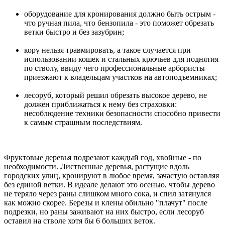
оборудование для кронирования должно быть острым -
что ручная пила, что бензопила - это поможет обрезать
ветки быстро и без зазубрин;
кору нельзя травмировать, а такое случается при
использовании кошек и стальных крючьев для поднятия
по стволу, ввиду чего профессиональные арбористы
приезжают к владельцам участков на автоподъемниках;
лесоруб, который решил обрезать высокое дерево, не
должен приближаться к нему без страховки:
несоблюдение техники безопасности способно привести
к самым страшным последствиям.
Фруктовые деревья подрезают каждый год, хвойные - по
необходимости. Лиственные деревья, растущие вдоль
городских улиц, кронируют в любое время, зачастую оставляя
без единой ветки. В идеале делают это осенью, чтобы дерево
не теряло через раны слишком много сока, и спил затянулся
как можно скорее. Березы и клены обильно "плачут" после
подрезки, но раны заживают на них быстро, если лесоруб
оставил на стволе хотя бы 6 больших веток.