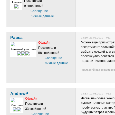
Посетители
Новичок
9 сообщений
Сообщение
Личные данные
Раиса
23:16, 27.06.2019 #11
Можно еще присмотрет
Офлайн
ассортимент большой,т
Посетители
Активный участник
выбрать лучший для ва
58 сообщений
проконсультироваться 
Сообщение
подходит именно для в
Личные данные
Последний раз редактиро
AndrewP
23:33, 19.08.2019 #12
Чтобы наиболее эконо
Офлайн
руками. Базовые матер
Посетители
Участник
профнастил, пластик. 
33 сообщений
будущих затрат и реши
Сообщение