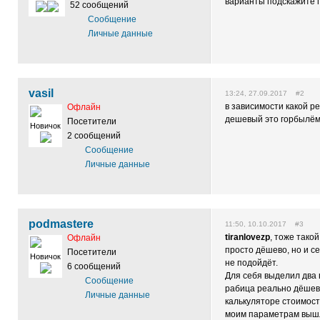
варианты подскажите 
52 сообщений
Сообщение
Личные данные
vasil
13:24, 27.09.2017 #2
в зависимости какой р
Офлайн
дешевый это горбылём
Посетители
Новичок
2 сообщений
Сообщение
Личные данные
podmastere
11:50, 10.10.2017 #3
tiranlovezp
, тоже тако
Офлайн
просто дёшево, но и с
Посетители
Новичок
не подойдёт.
6 сообщений
Для себя выделил два 
Сообщение
рабица реально дёшев
Личные данные
калькуляторе стоимос
моим параметрам вышл