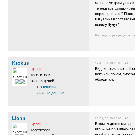
же параметрам у них в
Теперь вот думаю - ре
переплачивать? Понятн
визуальная составляющ
поводу будут?
Последний раз редактиро
Krokus
12:41, 01.10.2018 #4
Видел несколько забор
Офлайн
покрыли лаком, смотри
Посетители
Участник
обходится.
34 сообщений
Сообщение
Личные данные
Lionn
08:33, 03.10.2018 #5
В самом дешевом вариа
Офлайн
чтобы не пришлось рем
Посетители
Участник
профнастил выигрывае