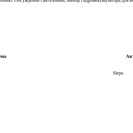
жению. Обсуждение сантехники, выбор гидроаккумулятора для в
ема
Ав
Slepa