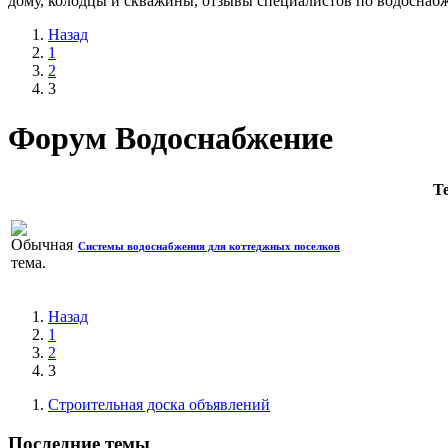
дому, колодцы и скважины, отзывы специалистов по водоснаб
Назад
1
2
3
Форум Водоснабжение
Т
Системы водоснабжения для коттеджных поселков
Назад
1
2
3
Строительная доска объявлений
Последние темы