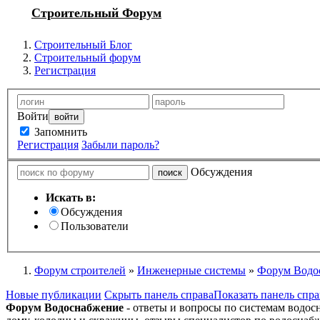
Строительный Форум
Строительный Блог
Строительный форум
Регистрация
Войти
Запомнить
Регистрация
Забыли пароль?
Обсуждения
Искать в:
Обсуждения
Пользователи
Форум строителей
»
Инженерные системы
»
Форум Водо
Новые публикации
Скрыть панель справа
Показать панель спра
Форум Водоснабжение
- ответы и вопросы по системам водос