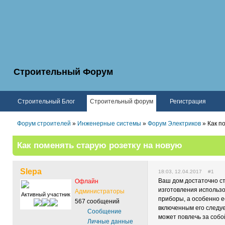
Строительный Форум
Строительный Блог
Строительный форум
Регистрация
Форум строителей
»
Инженерные системы
»
Форум Электриков
» Как п
Как поменять старую розетку на новую
Slepa
18:03, 12.04.2017 #1
Ваш дом достаточно ст
Офлайн
изготовления использо
Администраторы
Активный участник
приборы, а особенно е
567 сообщений
включенным его следуе
Сообщение
может повлечь за собо
Личные данные