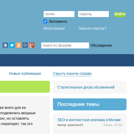
Войти
Запомнить
Регистрация
Забыли пароль?
Обсуждения
Новые публикации
Скрыть панель справа
Строительная доска объявлений
Последние темы
ее всего для ее
но подключать мощные
но, но оставлять
SEO и контекстная реклама в Москве
перегорит, так это
Автор: palonius15
Вчера, 10:39