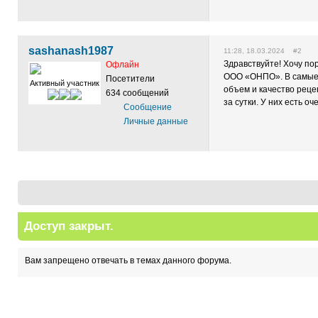
sashanash1987
11:28, 18.03.2024 #2
Здравствуйте! Хочу по
Офлайн
ООО «ОНПО». В самые к
Посетители
Активный участник
объем и качество реце
634 сообщений
за сутки. У них есть о
Сообщение
Личные данные
Доступ закрыт.
Вам запрещено отвечать в темах данного форума.