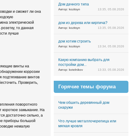
Дом дачного типа
Автор: kozitsyn
13:35, 05.08.2026
оводки и сможет ли она
родскую
мена электрической
дом из дерева или кирпича?
 розетку, то данная
Автор: kozitsyn
13:35, 05.08.2026
ности лучше
дом хотим строить
Автор: kozitsyn
13:34, 05.08.2026
Какую компанию выбрать для
постройки дом...
пляющие винты на
Автор: kotelnikov
13:33, 05.08.2026
и обнаружении коррозии
ся подтягивание винтов
бесточить. Проверить,
Горячие темы форума
Чем обшить деревянный дом
репления поворотного
снаружи
ет короткое замыкание. На
тся достаточно сильно, а
ые приборы большой
Что лучше металлочерепица или
мягкая кровля
проводке немалую