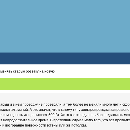
оменять старую розетку на новую
арый и в нем проводку не проверяли, а тем более не меняли много лет и скор
вался алюминий. А это значит, что к такому типу электропроводки запреще
сли мощность их превышает 500 Вт. Хотя все же один прибор подключить мож
т непродолжительное время. В противном случае мало того, что вся проводка 
й и возгорание поверхности (стены или же потолка).