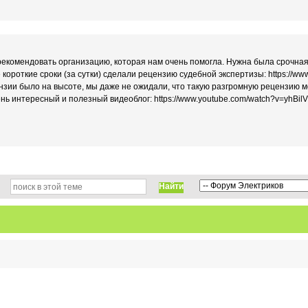
рекомендовать организацию, которая нам очень помогла. Нужна была срочная
ороткие сроки (за сутки) сделали рецензию судебной экспертизы: https://www
нзии было на высоте, мы даже не ожидали, что такую разгромную рецензию м
чень интересный и полезный видеоблог: https://www.youtube.com/watch?v=yhBil
Найти