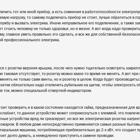
ючить тот или иной прибор, а есть сомнения в работоспособности электропр
мую нагрузку, то самому подключать прибор не стоит, лучше обратиться в го
ужбу и вызвать электрика. Иначе неправильное его подключение, а также за
т стоить человеку не только здоровья, но и жизни. А вот когда надо проверить
му, главное уметь правильно это сделать, и все же для собственной безопас
ой профессионального электрика.
я с розетки верхняя крышка, после чего нужно тщательно осмотреть закре
и таковая отсутствует, то розетку можно какое-то время не менять. А вот пр
менять не только сами винты, но и розетку в целом. Когда будет производить
зетки обязательно надо отключить рубильник на щитке, чтобы электросеть о
тке ток, можно специальной отверткой-индикатором.
тоит проверить и в каком состоянии находится гайка, предназначенная для к
 ослабнет, то данное устройство может соприкоснуться с клеммой, что повлеч
ные устройства вряд ли среагируют, но все же электрическая розетка нагрее
 пожаром. В любом доме непосредственно применяются самые разные бытов
стиральная машинка, потребляющая приблизительно до 2-х кВт, что создает 
тоит долго думать, а немедленно приступить к замене проводки.