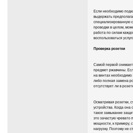
Если необходимо подкл
выдержать предполагае
специализированную сл
проводки в целом, може
работа по силам каждо
воспользоваться услуг
Проверка розетки
Самой первой снимаетс
предмет ржавчины. Есл
на винтах необходимо 
либо полная замена ро
отсутствует ли в розе
Осматривая розетки, с
устройства. Когда она
такое замыкание защит
это зачастую чревато
мощности, к примеру, 
нагрузку. Поэтому не с