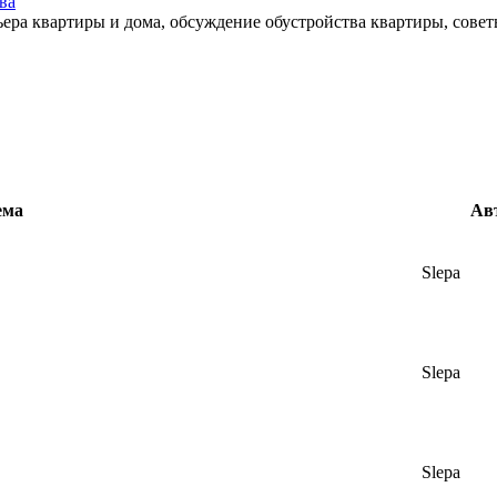
ва
ьера квартиры и дома, обсуждение обустройства квартиры, сове
ема
Ав
Slepa
Slepa
Slepa