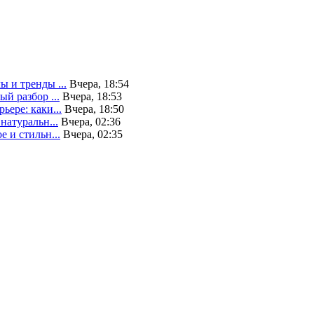
 и тренды ...
Вчера, 18:54
й разбор ...
Вчера, 18:53
ьере: каки...
Вчера, 18:50
натуральн...
Вчера, 02:36
 и стильн...
Вчера, 02:35