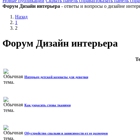
Новые публикации
Скрыть панель справа
Показать панель спра
Форум Дизайн интерьера
- ответы и вопросы о дизайне интер
Назад
1
2
Форум Дизайн интерьера
Т
Интерьер детской комнаты для девочки
Как украсить стены тканями
Обустройство спальни в зависимости от ее размеров