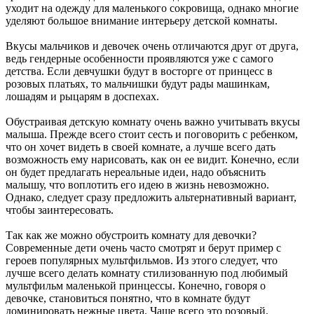
уходит на одежду для маленького сокровища, однако многие
уделяют большое внимание интерьеру детской комнаты.
Вкусы мальчиков и девочек очень отличаются друг от друга,
ведь гендерные особенности проявляются уже с самого
детства. Если девчушки будут в восторге от принцесс в
розовых платьях, то мальчишки будут рады машинкам,
лошадям и рыцарям в доспехах.
Обустраивая детскую комнату очень важно учитывать вкусы
малыша. Прежде всего стоит сесть и поговорить с ребенком,
что он хочет видеть в своей комнате, а лучше всего дать
возможность ему нарисовать, как он ее видит. Конечно, если
он будет предлагать нереальные идеи, надо объяснить
малышу, что воплотить его идею в жизнь невозможно.
Однако, следует сразу предложить альтернативный вариант,
чтобы заинтересовать.
Так как же можно обустроить комнату для девочки?
Современные дети очень часто смотрят и берут пример с
героев популярных мультфильмов. Из этого следует, что
лучше всего делать комнату стилизованную под любимый
мультфильм маленькой принцессы. Конечно, говоря о
девочке, становиться понятно, что в комнате будут
доминировать нежные цвета. Чаще всего это розовый,