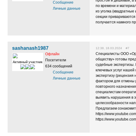
простой и дешевый, а 
Сообщение
по времени и материал
Личные данные
из уголка (квадратные
секции привариваются 
получается намного пр
sashanash1987
12:38, 18.03.2024 #7
Специалисты ООО «Ор
Офлайн
обществу» готовы пред
Посетители
Активный участник
судебные экспертизы. 
634 сообщений
ключевых услуг нашей 
Сообщение
экспертизу (рецензия 
Личные данные
фактором для отмены 
повторного назначени
специалистам операти
выявить нарушения в э
целесообразности напи
Предлагаем ознакомит
https://www.youtube.co
https://www.youtube.co