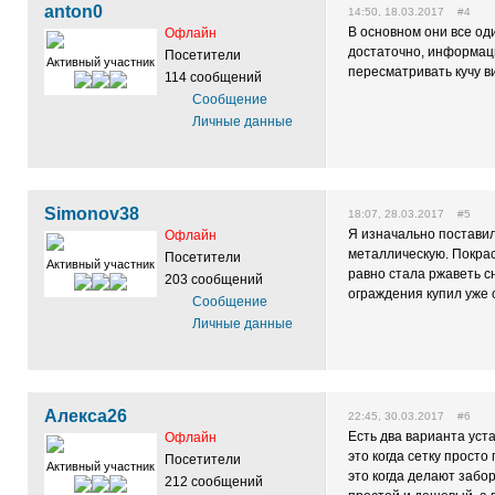
anton0
14:50, 18.03.2017 #4
В основном они все од
Офлайн
достаточно, информации
Посетители
Активный участник
пересматривать кучу в
114 сообщений
Сообщение
Личные данные
Simonov38
18:07, 28.03.2017 #5
Я изначально поставил
Офлайн
металлическую. Покраси
Посетители
Активный участник
равно стала ржаветь с
203 сообщений
ограждения купил уже 
Сообщение
Личные данные
Алекса26
22:45, 30.03.2017 #6
Есть два варианта уст
Офлайн
это когда сетку просто
Посетители
Активный участник
это когда делают забо
212 сообщений