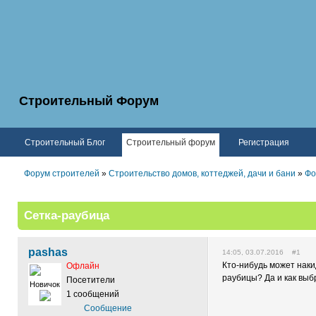
Строительный Форум
Строительный Блог
Строительный форум
Регистрация
Форум строителей
»
Строительство домов, коттеджей, дачи и бани
»
Фо
Сетка-раубица
pashas
14:05, 03.07.2016 #1
Кто-нибудь может наки
Офлайн
раубицы? Да и как выб
Посетители
Новичок
1 сообщений
Сообщение