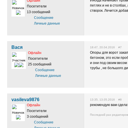
Иногда начинают прови
Офлайн
петлях и не в столбах,
Посетители
Новичок
створок. Лечится доба
13 сообщений
Сообщение
Личные данные
Вася
18:47, 20.04.2016 #7
Опоры для ворот закап
Офлайн
бетоном, это если про
Посетители
Участник
и они под своим весом 
25 сообщений
трубы , не большого д
Сообщение
Личные данные
vasileva9876
13:35, 13.05.2016 #8
рекомендую вам сделат
Офлайн
Посетители
Новичок
Последний раз редактиро
3 сообщений
Сообщение