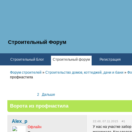
Строительный Форум
Строительный Блог
Строительный форум
Регистрация
Форум строителей
»
Строительство домов, коттеджей, дачи и бани
»
Фо
профнастила
1
2
Дальше
Ворота из профнастила
Alex_p
22:48, 07.11.2015 #1
У нас на участке забор
Офлайн