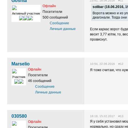
Goshia
23:41, 18.06.2016 #11
Офлайн
solibar (18.06.2016, 
Посетители
Ворота можно и из уг
Активный участник
500 сообщений
диагонали. Тогда они
Сообщение
Личные данные
Если каркас ворот буде
весит 3,77 кг/пм, то, 
провиснут.
Marselio
10:54, 22.06.2016 #12
Офлайн
Я тоже считаю, что ну
Посетители
Участник
46 сообщений
Сообщение
Личные данные
030580
16:16, 15.02.2017 #13
Я у себя установил мо
Офлайн
нормально, но сразу не
Посетители