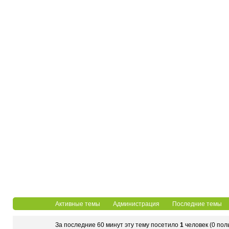
Активные темы
Администрация
Последние темы
За последние 60 минут эту тему посетило
1
человек (0 пол