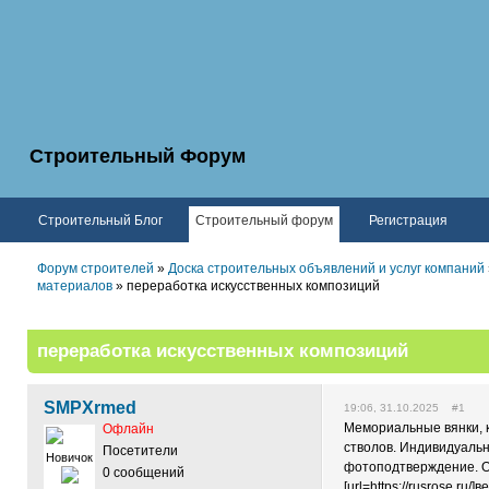
Строительный Форум
Строительный Блог
Строительный форум
Регистрация
Форум строителей
»
Доска строительных объявлений и услуг компаний
материалов
» переработка искусственных композиций
переработка искусственных композиций
SMPXrmed
19:06, 31.10.2025 #1
Мемориальные вянки, к
Офлайн
стволов. Индивидуальн
Посетители
Новичок
фотоподтверждение. Оп
0 сообщений
[url=https://rusrose.ru/]