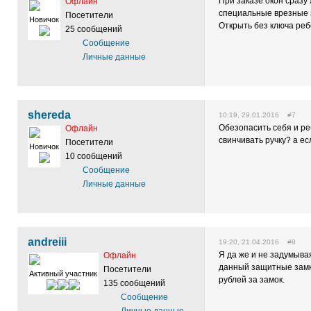
При заказе окон сразу
Офлайн
специальные врезные з
Посетители
Новичок
Открыть без ключа реб
25 сообщений
Сообщение
Личные данные
shereda
10:19, 29.01.2016 #7
Обезопасить себя и р
Офлайн
свинчивать ручку? а ес
Посетители
Новичок
10 сообщений
Сообщение
Личные данные
andreiii
19:20, 21.04.2016 #8
Я да же и не задумыва
Офлайн
данный защитные замки.
Посетители
Активный участник
рублей за замок.
135 сообщений
Сообщение