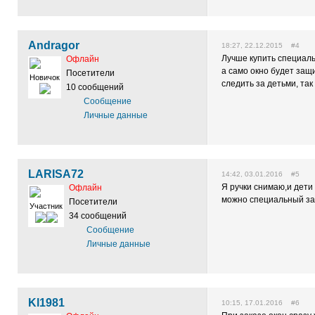
Andragor
18:27, 22.12.2015 #4
Лучше купить специаль
Офлайн
а само окно будет защ
Посетители
Новичок
следить за детьми, та
10 сообщений
Сообщение
Личные данные
LARISA72
14:42, 03.01.2016 #5
Я ручки снимаю,и дети 
Офлайн
можно специальный зам
Посетители
Участник
34 сообщений
Сообщение
Личные данные
Kl1981
10:15, 17.01.2016 #6