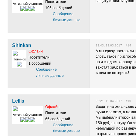
защиту ставить нужно.
Посетители
Активный участник
105 сообщений
Сообщение
Личные данные
Shinkan
13:43, 13.03.2017 #14
А мы сразу поставили н
Офлайн
слову, такое приспосо
Посетители
Новичок
но и создает хорошую
1 сообщений
захотят забраться в до
Сообщение
ключи не потерять!
Личные данные
Lellis
22:21, 12.04.2017 #15
Защиту на окна нужно 
Офлайн
ручки с замком, а можн
Посетители
Активный участник
Мы выбрали второй вар
65 сообщений
150 руб, за штуку. Он
Сообщение
небольшой по размеру.
Личные данные
открыть на проветрива