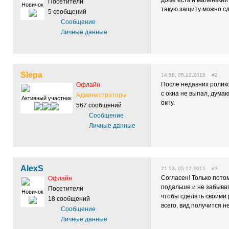
доме есть и маленький 
Посетители
Новичок
такую защиту можно сд
5 сообщений
Сообщение
Личные данные
Slepa
14:58, 05.12.2015 #2
После недавних ролико
Офлайн
с окна не выпал, дума
Администраторы
Активный участник
окну.
567 сообщений
Сообщение
Личные данные
AlexS
21:53, 05.12.2015 #3
Согласен! Только пото
Офлайн
подальше и не забывать
Посетители
Новичок
чтобы сделать своими 
18 сообщений
всего, вид получится 
Сообщение
Личные данные