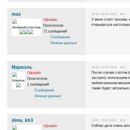
max
09:48, 22.05.2016 #11
У меня стоят тросики,
Офлайн
открываться настолько
Посетители
Активный участник
71 сообщений
Сообщение
Личные данные
Мариэль
19:00, 23.05.2016 #12
После случая с котом (
Офлайн
застрял), используем 
Посетители
Новичок
любом оконном магазин
1 сообщений
также будет актуально.
Сообщение
Личные данные
dima_kh3
16:07, 15.02.2017 #13
Сейчас дети очень ак
Офлайн