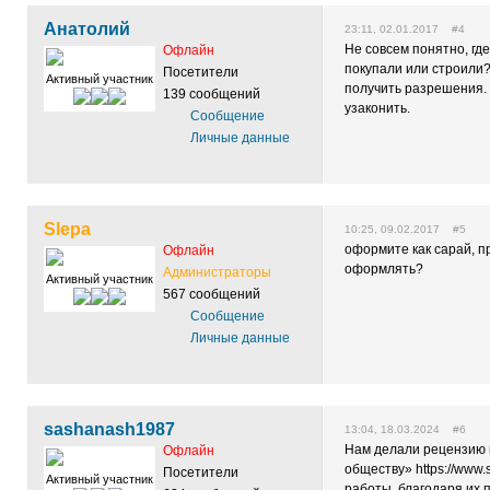
Анатолий
23:11, 02.01.2017 #4
Не совсем понятно, гд
Офлайн
покупали или строили?
Посетители
Активный участник
получить разрешения. 
139 сообщений
узаконить.
Сообщение
Личные данные
Slepa
10:25, 09.02.2017 #5
оформите как сарай, п
Офлайн
оформлять?
Администраторы
Активный участник
567 сообщений
Сообщение
Личные данные
sashanash1987
13:04, 18.03.2024 #6
Нам делали рецензию
Офлайн
обществу» https://www.
Посетители
Активный участник
работы, благодаря их 