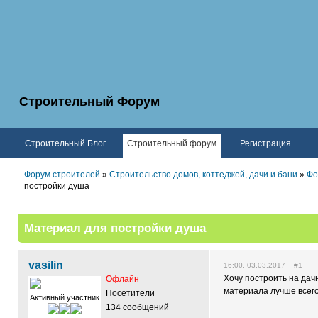
Строительный Форум
Строительный Блог
Строительный форум
Регистрация
Форум строителей
»
Строительство домов, коттеджей, дачи и бани
»
Фо
постройки душа
Материал для постройки душа
vasilin
16:00, 03.03.2017 #1
Хочу построить на дачн
Офлайн
материала лучше всег
Посетители
Активный участник
134 сообщений