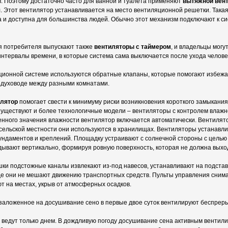
. Поэтому достаточно часто для ванной и туалета применяют
вытяжной вен
 Этот вентилятор устанавливается на место вентиляционной решетки. Така
а и доступна для большинства людей. Обычно этот механизм подключают к с
я потребителя выпускают также
вентиляторы с таймером
, и владельцы могу
нтервалы времени, в которые система сама выключается после ухода челове
ляционной системе используются обратные клапаны, которые помогают избеж
здуховоде между разными комнатами.
лятор
помогает свести к минимуму риски возникновения короткого замыкани
уществуют и более технологичные модели – вентиляторы с контролем влажн
нного значения влажности вентилятор включается автоматически. Вентиля
 в сельской местности они используются в хранилищах. Вентиляторы устанавл
ундаментов и креплений. Площадку устраивают с солнечной стороны с целью 
ывают вертикально, формируя ровную поверхность, которая не должна выход
ки подстожные каналы извлекают из-под навесов, устанавливают на подстав
где они не мешают движению транспортных средств. Пульты управления снима
 на местах, укрыв от атмосферных осадков.
заложенное на досушивание сено в первые двое суток вентилируют беспрер
ведут только днем. В дождливую погоду досушивание сена активным вентил