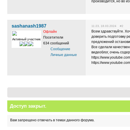
производится, но во и
sashanash1987
11:23, 18.03.2024 #2
Всем здравствуйте. Хо
Офлайн
доверить подготовку р
Посетители
Активный участник
предложений остановил
634 сообщений
Все сделали качествен
Сообщение
видеоблог, очень сод
Личные данные
https://www.youtube.c
https://www.youtube.co
Доступ закрыт.
Вам запрещено отвечать в темах данного форума.