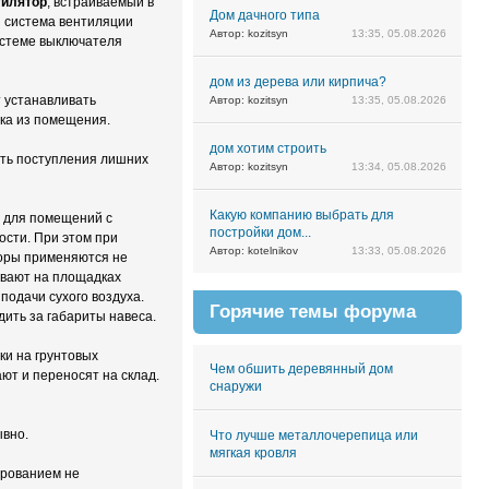
тилятор
, встраиваемый в
Дом дачного типа
я система вентиляции
Автор: kozitsyn
13:35, 05.08.2026
истеме выключателя
дом из дерева или кирпича?
т устанавливать
Автор: kozitsyn
13:35, 05.08.2026
ка из помещения.
дом хотим строить
ать поступления лишних
Автор: kozitsyn
13:34, 05.08.2026
Какую компанию выбрать для
я для помещений с
постройки дом...
ости. При этом при
Автор: kotelnikov
13:33, 05.08.2026
торы применяются не
ивают на площадках
подачи сухого воздуха.
Горячие темы форума
ить за габариты навеса.
ки на грунтовых
Чем обшить деревянный дом
ют и переносят на склад.
снаружи
ывно.
Что лучше металлочерепица или
мягкая кровля
ированием не