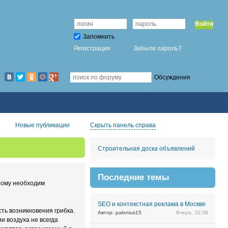
Войти
Запомнить
Регистрация
Забыли пароль?
Обсуждения
Новые публикации
Скрыть панель справа
Строительная доска объявлений
Последние темы
тому необходим
SEO и контекстная реклама в Москве
ть возникновения грибка.
Автор: palonius15
Вчера, 10:39
и воздуха не всегда