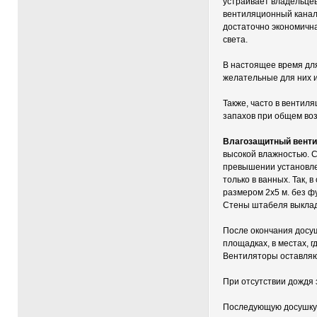
устраивает владельцев
вентиляционный канал.
достаточно экономичн
света.
В настоящее время дл
желательные для них и
Также, часто в венти
запахов при общем во
Влагозащитный венти
высокой влажностью. С
превышении установле
только в ванных. Так,
размером 2х5 м. без ф
Стены штабеля выклад
После окончания досуш
площадках, в местах, 
Вентиляторы оставляют
При отсутствии дождя 
Последующую досушку 