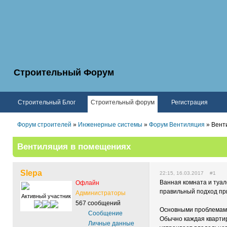
Строительный Форум
Строительный Блог
Строительный форум
Регистрация
Форум строителей
»
Инженерные системы
»
Форум Вентиляция
» Вент
Вентиляция в помещениях
Slepa
22:15, 16.03.2017 #1
Ванная комната и туа
Офлайн
правильный подход пр
Администраторы
Активный участник
567 сообщений
Основными проблемами 
Сообщение
Обычно каждая квартир
Личные данные