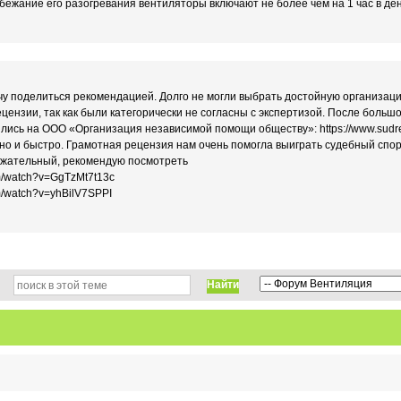
збежание его разогревания вентиляторы включают не более чем на 1 час в де
чу поделиться рекомендацией. Долго не могли выбрать достойную организаци
ецензии, так как были категорически не согласны с экспертизой. После больш
ись на ООО «Организация независимой помощи обществу»: https://www.sudr
но и быстро. Грамотная рецензия нам очень помогла выиграть судебный спор
ержательный, рекомендую посмотреть
om/watch?v=GgTzMt7t13c
m/watch?v=yhBilV7SPPI
Найти