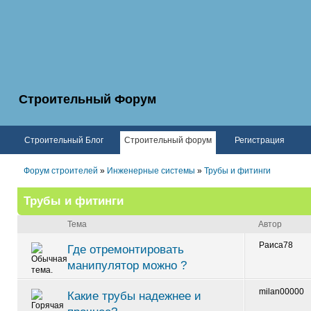
Строительный Форум
Строительный Блог
Строительный форум
Регистрация
Форум строителей
»
Инженерные системы
»
Трубы и фитинги
Трубы и фитинги
Тема
Автор
Раиса78
Где отремонтировать
манипулятор можно ?
milan00000
Какие трубы надежнее и