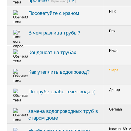
прочнее?
Страницы: [
1
,
2
]
NTK
Посоветуйте с краном
Dex
В чем разница трубы?
Илья
Конденсат на трубах
Slepa
Как утеплить водопровод?
Диггер
По трубе слабо течёт вода :(
German
замена водопроводных труб в
старом доме
korwun_69_A
Необходимо ли утепление