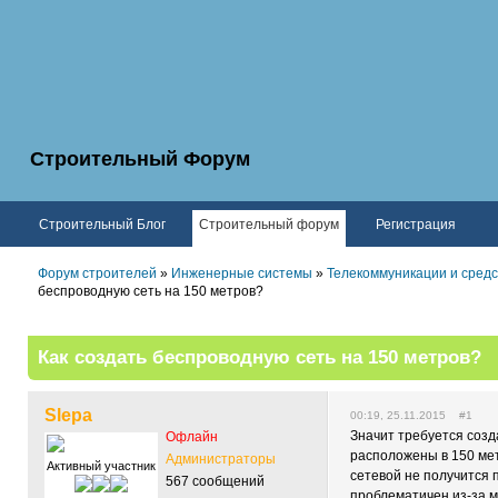
Строительный Форум
Строительный Блог
Строительный форум
Регистрация
Форум строителей
»
Инженерные системы
»
Телекоммуникации и средст
беспроводную сеть на 150 метров?
Как создать беспроводную сеть на 150 метров?
Slepa
00:19, 25.11.2015 #1
Значит требуется созд
Офлайн
расположены в 150 мет
Администраторы
Активный участник
сетевой не получится 
567 сообщений
проблематичен из-за м