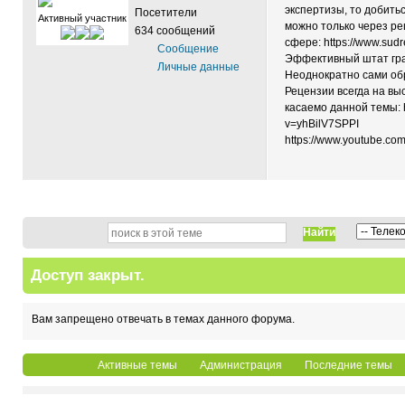
экспертизы, то добить
Посетители
Активный участник
можно только через ре
634 сообщений
сфере: https://www.sudr
Сообщение
Эффективный штат гра
Личные данные
Неоднократно сами обр
Рецензии всегда на вы
касаемо данной темы: h
v=yhBilV7SPPI
https://www.youtube.c
Найти
Доступ закрыт.
Вам запрещено отвечать в темах данного форума.
Активные темы
Администрация
Последние темы