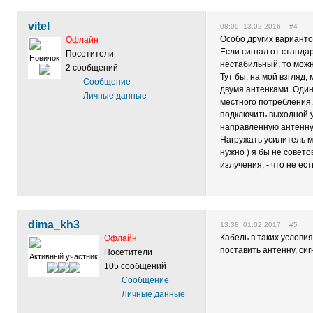
vitel
08:09, 13.02.2016 #4
Особо других вариантов
Офлайн
Если сигнал от станда
Посетители
Новичок
нестабильный, то можн
2 сообщений
Тут бы, на мой взгляд,
Сообщение
двумя антенками. Один 
Личные данные
местного потребления.
подключить выходной у
направленную антенну
Нагружать усилитель 
нужно ) я бы не совет
излучения, - что не е
dima_kh3
13:38, 01.02.2017 #5
Кабель в таких условия
Офлайн
поставить антенну, си
Посетители
Активный участник
105 сообщений
Сообщение
Личные данные