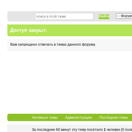
Найти
Доступ закрыт.
Вам запрещено отвечать в темах данного форума.
Активные темы
Администрация
Последние темы
За последние 60 минут эту тему посетило
1
человек (0 пол