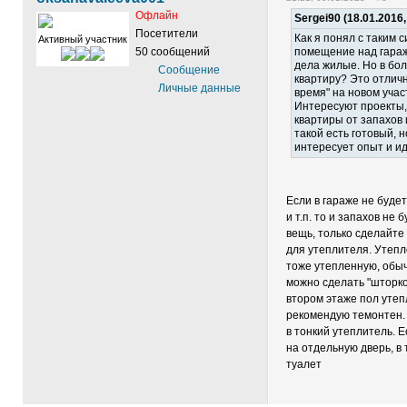
Офлайн
Sergei90 (18.01.2016,
Посетители
Как я понял с таким 
Активный участник
50 сообщений
помещение над гараж
дела жилые. Но в бол
Сообщение
квартиру? Это отличн
Личные данные
время" на новом учас
Интересуют проекты,
квартиры от запахов 
такой есть готовый, н
интересует опыт и ид
Если в гараже не буде
и т.п. то и запахов не
вещь, только сделайте
для утеплителя. Утепл
тоже утепленную, обыч
можно сделать "шторко
втором этаже пол утеп
рекомендую темонтен.
в тонкий утеплитель. 
на отдельную дверь, в
туалет