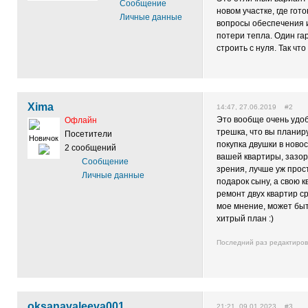
Сообщение
новом участке, где го
Личные данные
вопросы обеспечения и
потери тепла. Один га
строить с нуля. Так чт
Xima
14:47, 27.06.2019 #2
Это вообще очень удобн
Офлайн
трешка, что вы планир
Посетители
Новичок
покупка двушки в новос
2 сообщений
вашей квартиры, зазор
Сообщение
зрения, лучше уж прос
Личные данные
подарок сыну, а свою к
ремонт двух квартир ср
мое мнение, может быть
хитрый план :)
Последний раз редактиро
oksanavaleeva001
21:21, 09.01.2023 #3