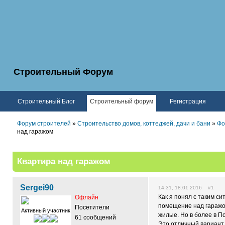
Строительный Форум
Строительный Блог
Строительный форум
Регистрация
Форум строителей
»
Строительство домов, коттеджей, дачи и бани
»
Фо
над гаражом
Квартира над гаражом
Sergei90
14:31, 18.01.2016 #1
Как я понял с таким с
Офлайн
помещение над гаражом
Посетители
Активный участник
жилые. Но в более в П
61 сообщений
Это отличный вариант 