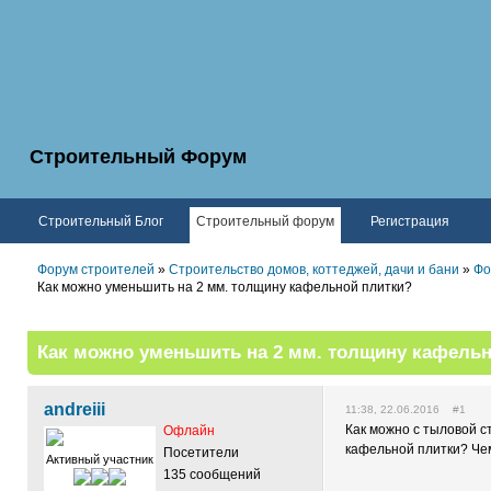
Строительный Форум
Строительный Блог
Строительный форум
Регистрация
Форум строителей
»
Строительство домов, коттеджей, дачи и бани
»
Фо
Как можно уменьшить на 2 мм. толщину кафельной плитки?
Как можно уменьшить на 2 мм. толщину кафельн
andreiii
11:38, 22.06.2016 #1
Как можно с тыловой с
Офлайн
кафельной плитки? Чем
Посетители
Активный участник
135 сообщений