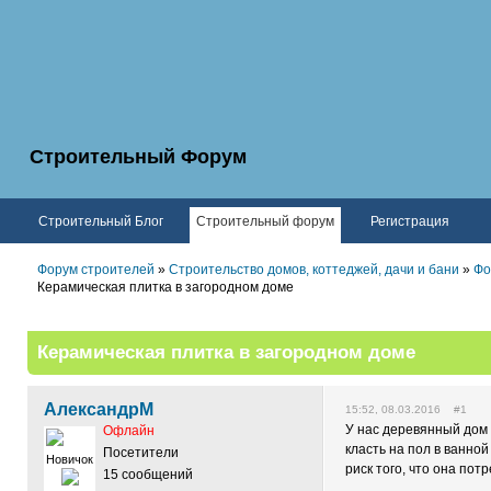
Строительный Форум
Строительный Блог
Строительный форум
Регистрация
Форум строителей
»
Строительство домов, коттеджей, дачи и бани
»
Фо
Керамическая плитка в загородном доме
Керамическая плитка в загородном доме
АлександрМ
15:52, 08.03.2016 #1
У нас деревянный дом и
Офлайн
класть на пол в ванной
Посетители
Новичок
риск того, что она пот
15 сообщений