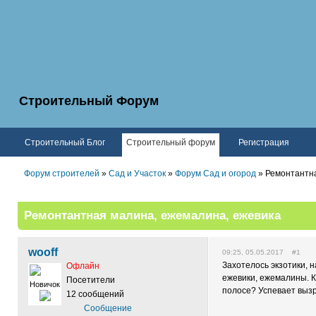
Строительный Форум
Строительный Блог
Строительный форум
Регистрация
Форум строителей
»
Сад и Участок
»
Форум Сад и огород
» Ремонтантна
Ремонтантная малина, ежемалина, ежевика
wooff
09:25, 05.05.2017 #1
Захотелось экзотики, 
Офлайн
ежевики, ежемалины. К
Посетители
Новичок
полосе? Успевает выз
12 сообщений
Сообщение