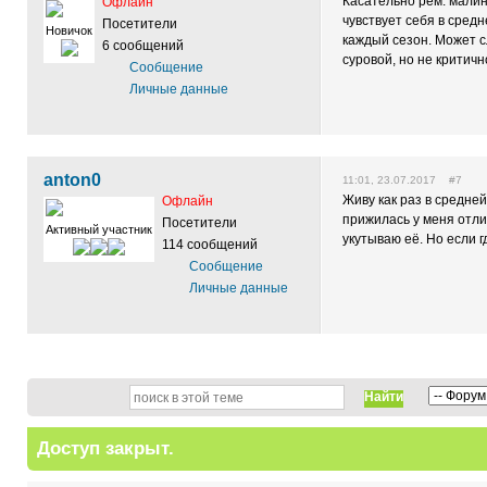
Касательно рем. малин
Офлайн
чувствует себя в сред
Посетители
Новичок
каждый сезон. Может с
6 сообщений
суровой, но не критичн
Сообщение
Личные данные
anton0
11:01, 23.07.2017 #7
Живу как раз в средне
Офлайн
прижилась у меня отли
Посетители
Активный участник
укутываю её. Но если г
114 сообщений
Сообщение
Личные данные
Найти
Доступ закрыт.