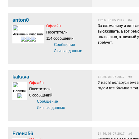
anton0
11:16, 06.05.2017 #4
За ежемалину и ежевик
Офлайн
высаживать, а вот рем
Посетители
Активный участник
полностью, отличный у
114 сообщений
требует.
Сообщение
Личные данные
kakava
13:26, 08.07.2017 #5
У нас В Беларуси ежев
Офлайн
годом все больше ягод.
Посетители
Новичок
6 сообщений
Сообщение
Личные данные
Елена56
14:46, 08.07.2017 #6