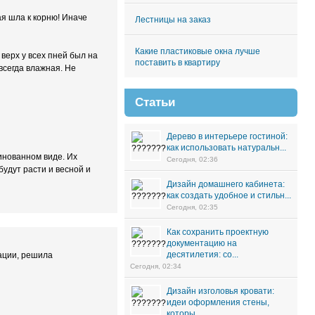
ая шла к корню! Иначе
Лестницы на заказ
Какие пластиковые окна лучше
верх у всех пней был на
поставить в квартиру
всегда влажная. Не
Статьи
Дерево в интерьере гостиной:
как использовать натуральн...
инованном виде. Их
Сегодня, 02:36
будут расти и весной и
Дизайн домашнего кабинета:
как создать удобное и стильн...
Сегодня, 02:35
Как сохранить проектную
документацию на
десятилетия: со...
мации, решила
Сегодня, 02:34
Дизайн изголовья кровати:
идеи оформления стены,
которы...