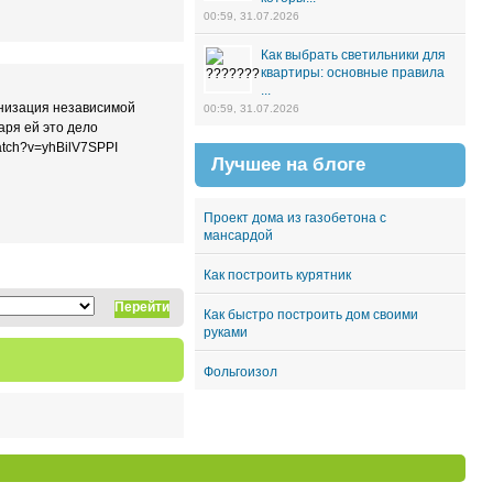
00:59, 31.07.2026
Как выбрать светильники для
квартиры: основные правила
...
анизация независимой
00:59, 31.07.2026
аря ей это дело
atch?v=yhBilV7SPPI
Лучшее на блоге
Проект дома из газобетона с
мансардой
Как построить курятник
Перейти
Как быстро построить дом своими
руками
Фольгоизол