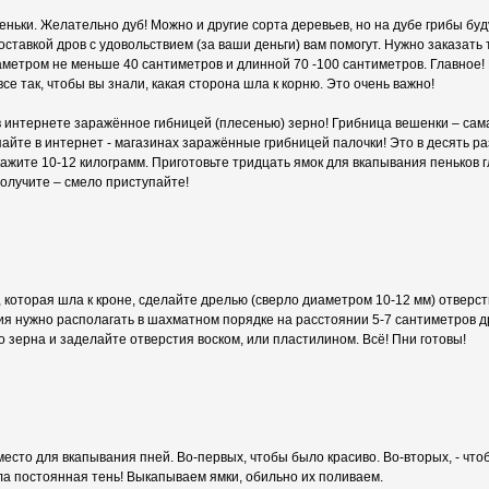
еньки. Желательно дуб! Можно и другие сорта деревьев, но на дубе грибы буду
ставкой дров с удовольствием (за ваши деньги) вам помогут. Нужно заказать
аметром не меньше 40 сантиметров и длинной 70 -100 сантиметров. Главное! 
се так, чтобы вы знали, какая сторона шла к корню. Это очень важно!
в интернете заражённое гибницей (плесенью) зерно! Грибница вешенки – сам
айте в интернет - магазинах заражённые грибницей палочки! Это в десять р
ажите 10-12 килограмм. Приготовьте тридцать ямок для вкапывания пеньков 
получите – смело приступайте!
, которая шла к кроне, сделайте дрелью (сверло диаметром 10-12 мм) отверст
я нужно располагать в шахматном порядке на расстоянии 5-7 сантиметров дру
 зерна и заделайте отверстия воском, или пластилином. Всё! Пни готовы!
есто для вкапывания пней. Во-первых, чтобы было красиво. Во-вторых, - чтоб
ла постоянная тень! Выкапываем ямки, обильно их поливаем.