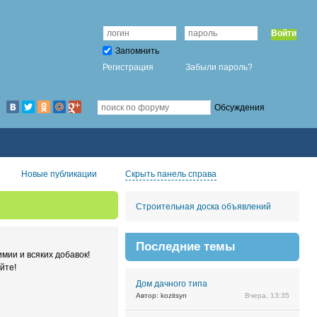
Войти
Запомнить
Регистрация
Забыли пароль?
Обсуждения
Новые публикации
Скрыть панель справа
Строительная доска объявлений
Последние темы
имии и всяких добавок!
йте!
Дом дачного типа
Автор: kozitsyn
Вчера, 13:35