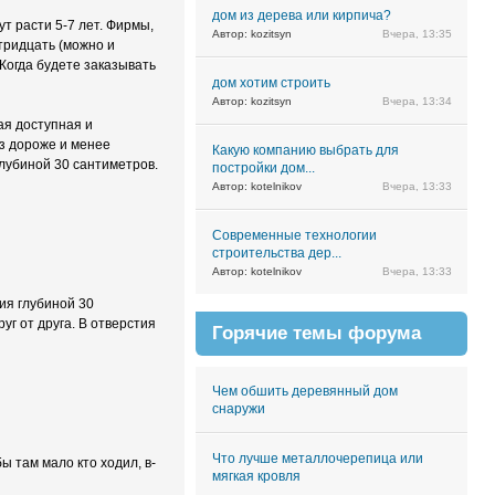
дом из дерева или кирпича?
т расти 5-7 лет. Фирмы,
Автор: kozitsyn
Вчера, 13:35
 тридцать (можно и
Когда будете заказывать
дом хотим строить
Автор: kozitsyn
Вчера, 13:34
ая доступная и
аз дороже и менее
Какую компанию выбрать для
глубиной 30 сантиметров.
постройки дом...
Автор: kotelnikov
Вчера, 13:33
Современные технологии
строительства дер...
Автор: kotelnikov
Вчера, 13:33
ия глубиной 30
г от друга. В отверстия
Горячие темы форума
Чем обшить деревянный дом
снаружи
Что лучше металлочерепица или
ы там мало кто ходил, в-
мягкая кровля