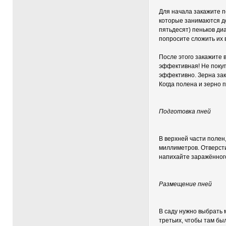
Для начала закажите п
которые занимаются до
пятьдесят) пеньков ди
попросите сложить их в
После этого закажите 
эффективная! Не покуп
эффективно. Зерна зак
Когда полена и зерно 
Подготовка пней
В верхней части полен
миллиметров. Отверсти
напихайте заражённого
Размещение пней
В саду нужно выбрать м
третьих, чтобы там бы