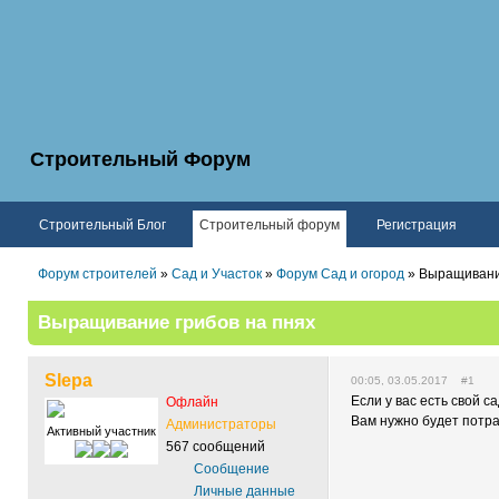
Строительный Форум
Строительный Блог
Строительный форум
Регистрация
Форум строителей
»
Сад и Участок
»
Форум Сад и огород
» Выращивание
Выращивание грибов на пнях
Slepa
00:05, 03.05.2017 #1
Если у вас есть свой с
Офлайн
Вам нужно будет потра
Администраторы
Активный участник
567 сообщений
Сообщение
Личные данные