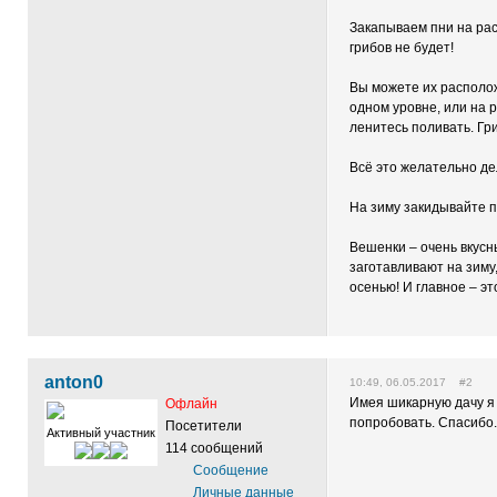
Закапываем пни на рас
грибов не будет!
Вы можете их располож
одном уровне, или на 
ленитесь поливать. Гр
Всё это желательно де
На зиму закидывайте п
Вешенки – очень вкусн
заготавливают на зиму,
осенью! И главное – эт
anton0
10:49, 06.05.2017 #2
Имея шикарную дачу я 
Офлайн
попробовать. Спасибо.
Посетители
Активный участник
114 сообщений
Сообщение
Личные данные