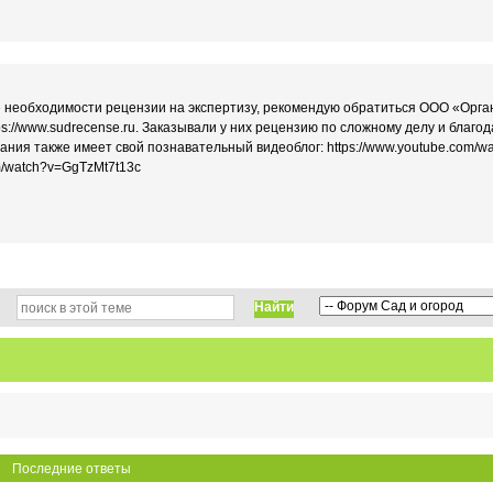
ае необходимости рецензии на экспертизу, рекомендую обратиться ООО «Орг
s://www.sudrecense.ru. Заказывали у них рецензию по сложному делу и благод
ания также имеет свой познавательный видеоблог: https://www.youtube.com/w
om/watch?v=GgTzMt7t13c
Найти
Последние ответы