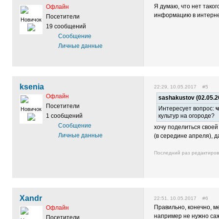
Я думаю, что нет тако
Офлайн
информацию в интернет
Посетители
Новичок
19 сообщений
Сообщение
Личные данные
ksenia
22:29, 10.05.2017 #5
Офлайн
sashakustov (02.05.2
Посетители
Интересует вопрос:
ч
Новичок
1 сообщений
культур на огороде?
Сообщение
хочу поделиться своей
Личные данные
(в середине апреля), да
Последний раз редактиро
Xandr
22:51, 10.05.2017 #6
Правильно, конечно, м
Офлайн
например не нужно са
Посетители