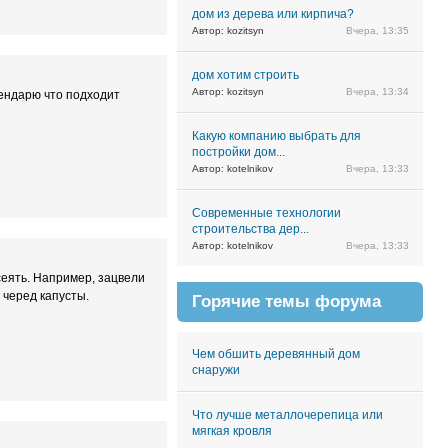
дом из дерева или кирпича?
Автор: kozitsyn
Вчера, 13:35
дом хотим строить
Автор: kozitsyn
Вчера, 13:34
лендарю что подходит
Какую компанию выбрать для
постройки дом...
Автор: kotelnikov
Вчера, 13:33
Современные технологии
строительства дер...
Автор: kotelnikov
Вчера, 13:33
сеять. Например, зацвели
 черед капусты.
Горячие темы форума
Чем обшить деревянный дом
снаружи
Что лучше металлочерепица или
мягкая кровля