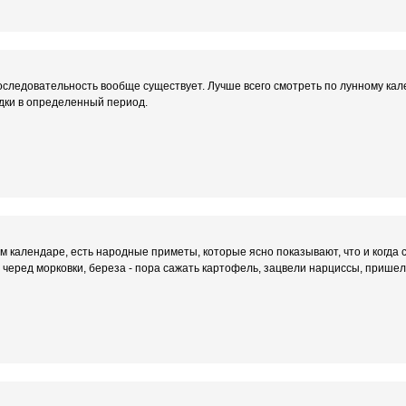
последовательность вообще существует. Лучше всего смотреть по лунному ка
дки в определенный период.
ом календаре, есть народные приметы, которые ясно показывают, что и когда 
л черед морковки, береза - пора сажать картофель, зацвели нарциссы, пришел