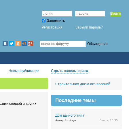
Войти
Запомнить
Регистрация
Забыли пароль?
Обсуждения
Новые публикации
Скрыть панель справа
Строительная доска объявлений
Последние темы
садки овощей и других
Дом дачного типа
Автор: kozitsyn
Вчера, 13:35