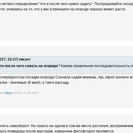
го четкого определения "что и после чего нужно садить". Поспрашивайте сосе
е, опираясь на то, что у вас в принципе на огороде хорошо может расти.
017, 15:27) писал:
то после чего сажать на огороде
? Какова правильная последовательность п
 очерёдностью посадки огорода! Сначала садим морковь, лук, укроп (начало а
лее - бахчевые (6 мая!), а там и рассаду.
вал
Slepa
19:05, 11.05.2017
енять севооборот. Не сажать на одном и том же месте растения, восприимчив
жать помидоры после картошки, наверняка фитофтороз проявится.