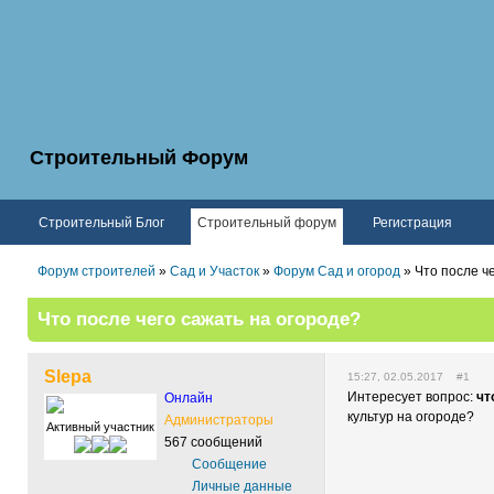
Строительный Форум
Строительный Блог
Строительный форум
Регистрация
Форум строителей
»
Сад и Участок
»
Форум Сад и огород
» Что после ч
Что после чего сажать на огороде?
Slepa
15:27, 02.05.2017 #1
Интересует вопрос:
чт
Онлайн
культур на огороде?
Администраторы
Активный участник
567 сообщений
Сообщение
Личные данные