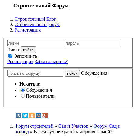
Строительный Форум
Строительный Блог
Строительный форум
Регистрация
Войти
Запомнить
Регистрация
Забыли пароль?
Обсуждения
Искать в:
Обсуждения
Пользователи
Форум строителей
»
Сад и Участок
»
Форум Сад и
огород
» В чем лучше хранить морковь зимой?