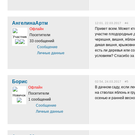
АнгелинаАртм
12:01, 22.03.2017 #4
Привет всем. Может кт
Офлайн
участке плодородные д
Посетители
Участник
черешня, вишня, яблоня
33 сообщений
дикая вишня, крыжовни
Сообщение
есть ли деревья или с
Личные данные
условиям? Спасибо за
Борис
02:54, 24.03.2017 #5
В дачном саду, если л
Офлайн
на стволах яблонь и г
Посетители
Новичок
осенью и ранней весно
1 сообщений
Сообщение
Личные данные