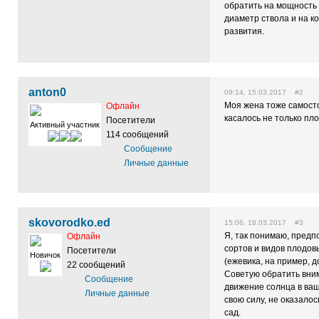
обратить на мощность 
диаметр ствола и на к
развития.
anton0
09:14, 15.03.2017 #2
Моя жена тоже самосто
Офлайн
касалось не только пл
Посетители
Активный участник
114 сообщений
Сообщение
Личные данные
skovorodko.ed
15:06, 18.03.2017 #3
Я, так понимаю, предп
Офлайн
сортов и видов плодов
Посетители
Новичок
(ежевика, на пример, д
22 сообщений
Советую обратить вним
Сообщение
движение солнца в ваш
Личные данные
свою силу, не оказалос
сад.