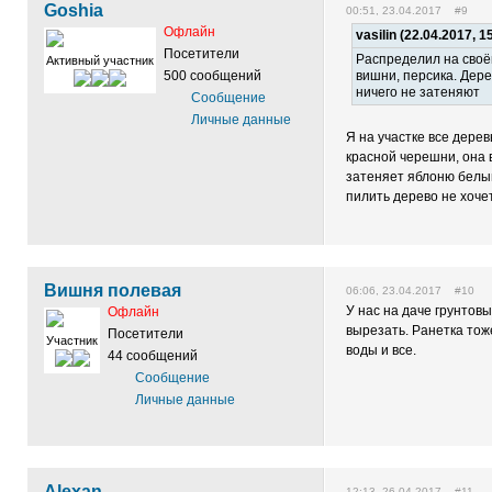
Goshia
00:51, 23.04.2017 #9
Офлайн
vasilin (22.04.2017, 1
Посетители
Распределил на своё
Активный участник
500 сообщений
вишни, персика. Дере
ничего не затеняют
Сообщение
Личные данные
Я на участке все дере
красной черешни, она 
затеняет яблоню белый
пилить дерево не хоче
Вишня полевая
06:06, 23.04.2017 #10
У нас на даче грунтов
Офлайн
вырезать. Ранетка тож
Посетители
Участник
воды и все.
44 сообщений
Сообщение
Личные данные
Alexan
12:13, 26.04.2017 #11