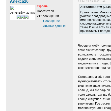
Алекса26
22:24, 24.03.2017 #6
Офлайн
АнгелинаАртм (22.03
Посетители
Привет всем. Может к
Активный участник
212 сообщений
участке плодородные
именно: черешня, виш
Сообщение
смородина, дикая ви
Личные данные
тень). И ещё есть ли
прихотливы к погодн
Черешня любит солнце,
тоже любит солнце, гр
возможность, посадите
садили и они очень бы
год появились плоды. Е
советую черноплодную 
Смородина любит солнц
нужно ухаживать чтобы
вишню не знаю ничего.
солнце, мы его садили
тоже сажать там, где б
слаще и вкуснее. У нас
в полутени. Где растет
малина крупная и сладк