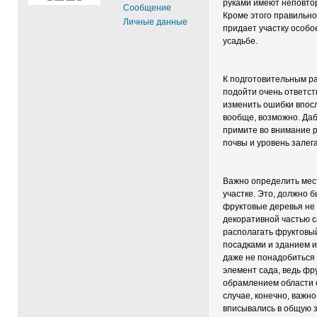
руками имеют неповто
Сообщение
Кроме этого правильн
Личные данные
придает участку особо
усадьбе.
К подготовительным р
подойти очень ответств
изменить ошибки впосл
вообще, возможно. Да
примите во внимание р
почвы и уровень залег
Важно определить мес
участке. Это, должно 
фруктовые деревья не
декоративной частью са
располагать фруктовы
посадками и зданием и
даже не понадобиться
элемент сада, ведь фр
обрамлением области 
случае, конечно, важн
вписывались в общую з