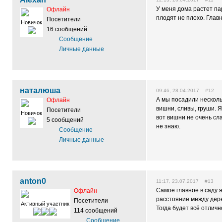
У меня дома растет пар
Офлайн
плодят не плохо. Главн
Посетители
Новичок
16 сообщений
Сообщение
Личные данные
наталюша
09:46, 28.04.2017 #12
А мы посадили несколь
Офлайн
вишни, сливы, груши. 
Посетители
Новичок
вот вишни не очень сл
5 сообщений
не знаю.
Сообщение
Личные данные
anton0
11:17, 23.07.2017 #13
Самое главное в саду 
Офлайн
расстояние между дере
Посетители
Активный участник
Тогда будет всё отличн
114 сообщений
Сообщение