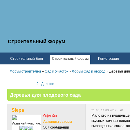
Строительный Форум
Строительный Блог
Строительный форум
Регистрация
Форум строителей
»
Сад и Участок
»
Форум Сад и огород
» Деревья для
1
2
Дальше
Деревья для плодового сада
Slepa
21:40, 14.03.2017 #1
Мало кто из владельце
Офлайн
вкусных, сочных плодов
Администраторы
Активный участник
выращенные самостоят
567 сообщений