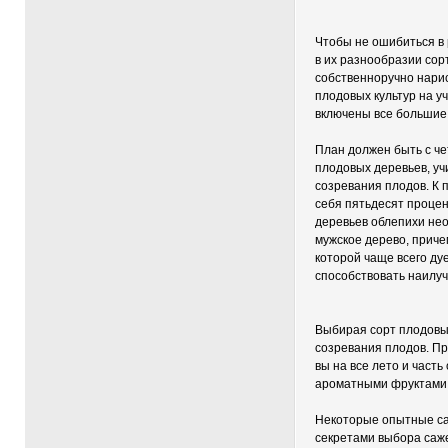
Чтобы не ошибиться в 
в их разнообразии сор
собственноручно нари
плодовых культур на у
включены все большие
План должен быть с ч
плодовых деревьев, уч
созревания плодов. К 
себя пятьдесят процен
деревьев облепихи не
мужское дерево, причем
которой чаще всего ду
способствовать наилу
Выбирая сорт плодовы
созревания плодов. Пр
вы на все лето и част
ароматными фруктами
Некоторые опытные с
секретами выбора саж